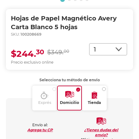
Hojas de Papel Magnético Avery
Carta Blanco 5 hojas
SKU:
100208669
Cantidad
30
$244.
$349.
00
Precio exclusivo online
Selecciona tu método de envío
Exprés
Domicilio
Tienda
Envío al:
¿Tienes dudas del
Agrega tu CP
envío?