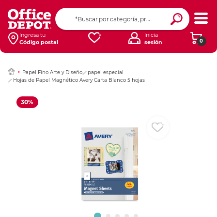
Ingresar Codigo Pos
Ingresa tu
Inicia
0
Código postal
sesión
Papel Fino Arte y Diseño
papel especial
Hojas de Papel Magnético Avery Carta Blanco 5 hojas
30%