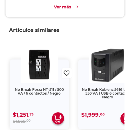
Ver más
Artículos similares
No Break Forza NT-511 / 500
No Break Koblenz 5616 US
VA / 6 contactos / Negro
550 VA 1 USB 6 contacto
Negro
$1,251.
$1,999.
75
00
00
$1,669.