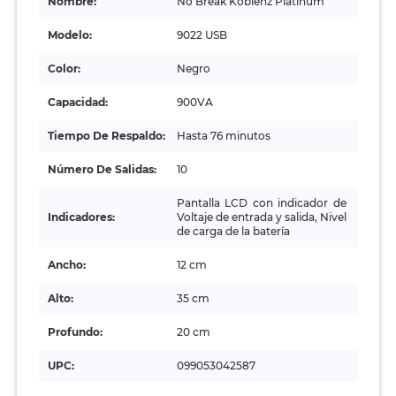
Nombre:
No Break Koblenz Platinum
Modelo:
9022 USB
Color:
Negro
Capacidad:
900VA
Tiempo De Respaldo:
Hasta 76 minutos
Número De Salidas:
10
Pantalla LCD con indicador de
Indicadores:
Voltaje de entrada y salida, Nivel
de carga de la batería
Ancho:
12 cm
Alto:
35 cm
Profundo:
20 cm
UPC:
099053042587