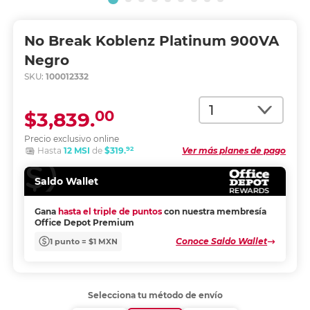
No Break Koblenz Platinum 900VA
Negro
SKU:
100012332
Cantidad
00
$3,839.
Precio exclusivo online
92
Hasta
12 MSI
de
$319.
Ver más planes de pago
Saldo Wallet
Gana
hasta el triple de puntos
con nuestra membresía
Office Depot Premium
Conoce Saldo Wallet
1 punto = $1 MXN
Selecciona tu método de envío