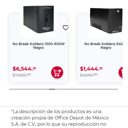
No Break Koblenz 1500-900W
No Break Koblenz 540VA
Negro
Negro
$6,544.
$1,444.
15
15
00
00
$7,699.
$1,699.
"La descripción de los productos es una
creación propia de Office Depot de México
S.A. de C.V., por lo que su reproducción no