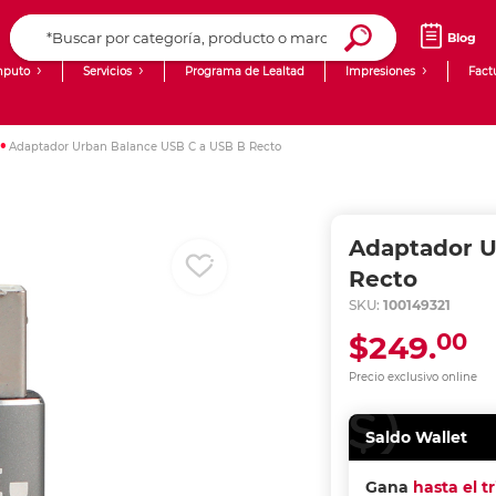
Blog
puto
Servicios
Programa de Lealtad
Impresiones
Fact
Computadoras de Escritorio
Creación de contenido digital
Adaptador Urban Balance USB C a USB B Recto
Ingresar Codigo Postal
Laptops
giit!
Tablets
Blog
Adaptador U
Monitores
Venta corporativa
Recto
SKU:
100149321
PyME
00
$249.
Precio exclusivo online
Saldo Wallet
Gana
hasta el t