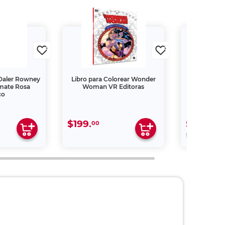
 Daler Rowney
Libro para Colorear Wonder
Pintura Veg
mate Rosa
Woman VR Editoras
Principal 
co
$199.
$8.
00
00
00
$16.