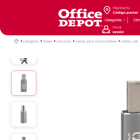
Ingresa tu
Código postal
Categorías
Cóm
Inicia
sesión
Categoría
Todas
computo
cables para computadora
cables usb