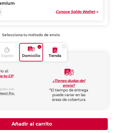
remium
Conoce Saldo Wallet
N
Selecciona tu método de envío
Exprés
Domicilio
Tienda
ío al:
a tu CP
¿Tienes dudas del
envío?
gratis con
*El tiempo de entrega
Depot Pro.
puede variar en las
áreas de cobertura
Añadir al carrito