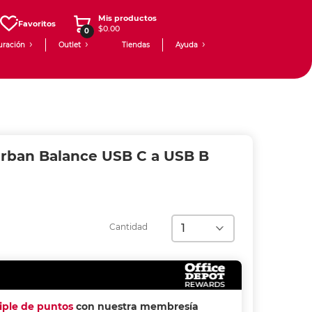
Mis productos
Favoritos
$0.00
0
uración
Outlet
Tiendas
Ayuda
rban Balance USB C a USB B
Cantidad
riple de puntos
con nuestra membresía