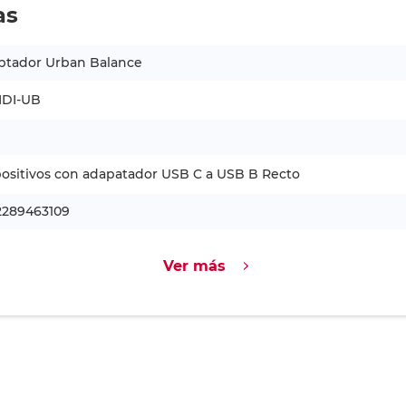
as
ptador Urban Balance
IDI-UB
ositivos con adapatador USB C a USB B Recto
2289463109
Ver más