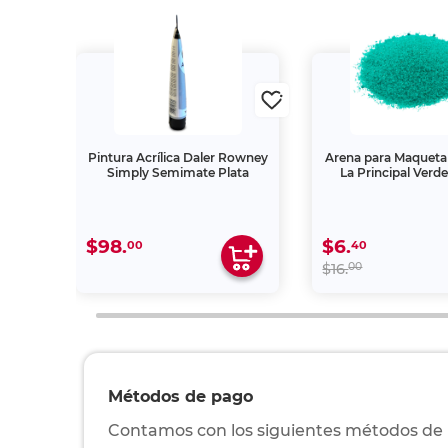
Rowney
Pintura Acrílica Daler Rowney
Arena para Maqueta
illo
Simply Semimate Plata
La Principal Verde
$98.
$6.
00
40
00
$16.
Métodos de pago
Contamos con los siguientes métodos de