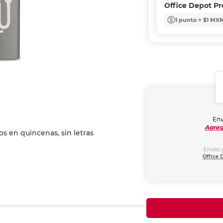
Office Depot P
1 punto = $1 MX
Env
Agreg
Envíos 
Office 