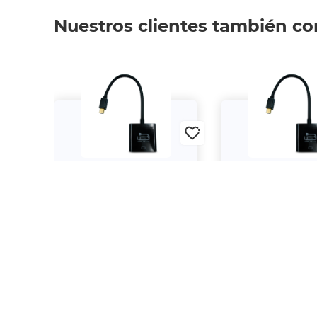
Nuestros clientes también c
Adaptador Urban Balance
Adaptador Urban 
Mini Displayport a VGA
Mini Displayport
$199.
$199.
00
00