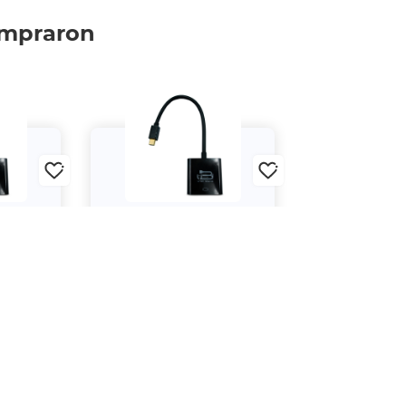
ompraron
Balance
Adaptador Urban Balance
 a VGA
Mini Displayport a VGA
$199.
00