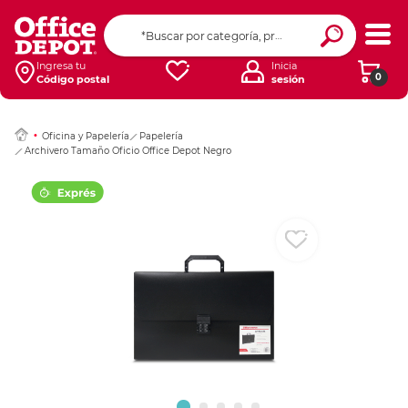
Ingresar Codigo Pos
Ingresa tu
Inicia
0
Código postal
sesión
Oficina y Papelería
Papelería
Archivero Tamaño Oficio Office Depot Negro