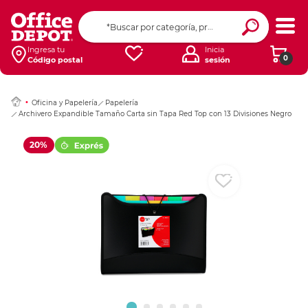
Ingresar Codigo Pos
Ingresa tu
Inicia
0
Código postal
sesión
Oficina y Papelería
Papelería
Archivero Expandible Tamaño Carta sin Tapa Red Top con 13 Divisiones Negro
20%