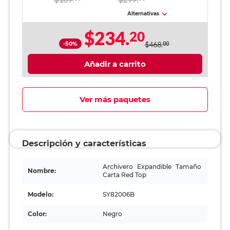
Negro
Alternativas
$234.
20
-50%
$468.
00
Añadir a carrito
Ver más paquetes
Descripción y características
Archivero Expandible Tamaño
Nombre:
Carta Red Top
Modelo:
SY82006B
Color:
Negro