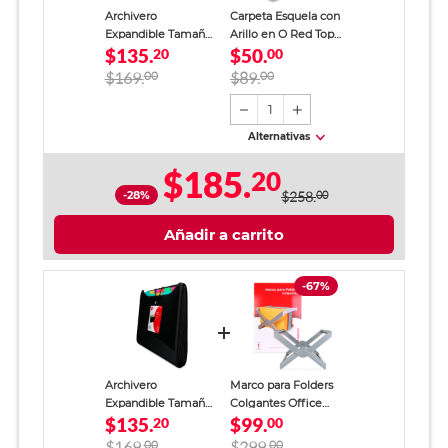
Archivero
Carpeta Esquela con
Expandible Tamaño
Arillo en O Red Top
$135.
$50.
Carta sin Tapa Red
20
Mármol Morado
00
Top con 13 Divisiones
$169.
00
$89.
00
Negro
1
Alternativas
$185.
20
-28%
$258.
00
Añadir a carrito
-67%
Archivero
Marco para Folders
Expandible Tamaño
Colgantes Office
$135.
$99.
Carta sin Tapa Red
20
Depot Carta Gris 1
00
Top con 13 Divisiones
pieza
$169.
00
$299.
00