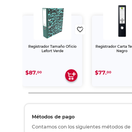
REGISTRADOR KYMA
ECOLOGICO (VERDE
CARTA)
$59.
00
1
Descripción y característic
Nombre:
Regi