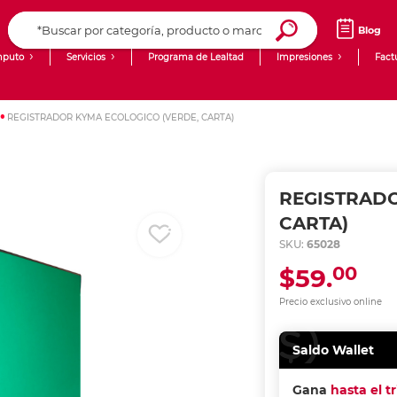
Blog
puto
Servicios
Programa de Lealtad
Impresiones
Fact
Computadoras de Escritorio
Creación de contenido digital
REGISTRADOR KYMA ECOLOGICO (VERDE, CARTA)
Ingresar Codigo Postal
Laptops
giit!
Tablets
Blog
REGISTRADO
Monitores
Venta corporativa
CARTA)
SKU:
65028
PyME
00
$59.
Precio exclusivo online
Saldo Wallet
Gana
hasta el t