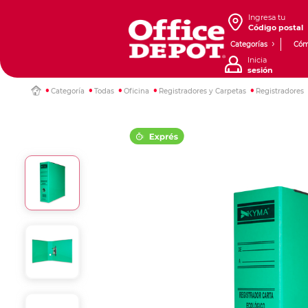
Ingresa tu
Código postal
Categorías
Cóm
Inicia
sesión
Categoría
Todas
Oficina
Registradores y Carpetas
Registradores