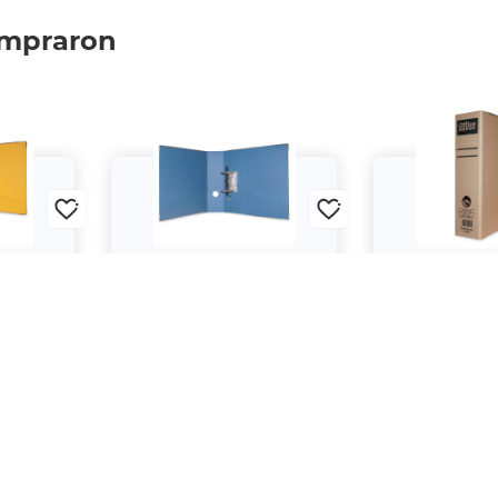
Techmakro
Registrador Tamaño Esquela
Registrador T
Lefort Verde
Lefort 
$69.
$87.
00
00
 pago: