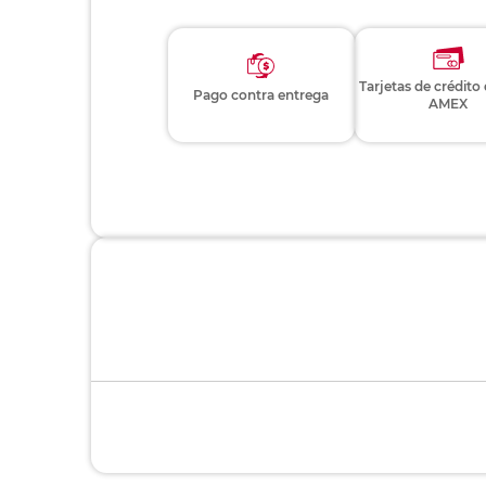
Modelo:
No d
Color:
Ver
Cantidad:
1 pi
Especificaciones:
Tama
Artículos similares