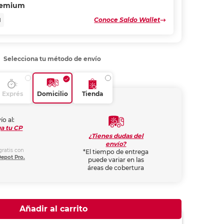
remium
Conoce Saldo Wallet
N
Selecciona tu método de envío
Exprés
Domicilio
Tienda
ío al:
a tu CP
¿Tienes dudas del
envío?
gratis con
*El tiempo de entrega
Depot Pro.
puede variar en las
áreas de cobertura
Añadir al carrito