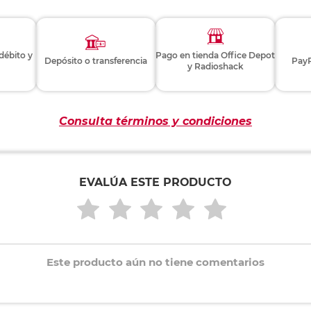
isponible
de
eza
ño Carta / 2 arillos reforzados (con ojillo) / Hecho de cartón kr
Ver más