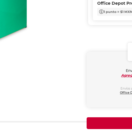
Office Depot P
1 punto = $1 MX
Env
Agreg
Envíos 
Office 