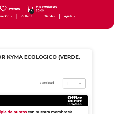
Mis productos
Favoritos
$0.00
0
uración
Outlet
Tiendas
Ayuda
R KYMA ECOLOGICO (VERDE,
Cantidad
riple de puntos
con nuestra membresía