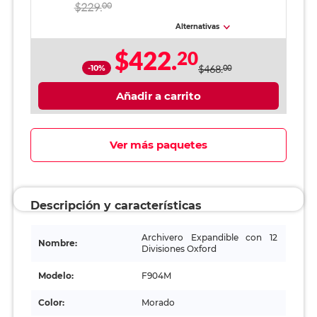
Tamaño Carta
$229.
00
Morado
Alternativas
$422.
20
-10%
$468.
00
Añadir a carrito
Ver más paquetes
Descripción y características
Archivero Expandible con 12
Nombre:
Divisiones Oxford
Modelo:
F904M
Color:
Morado