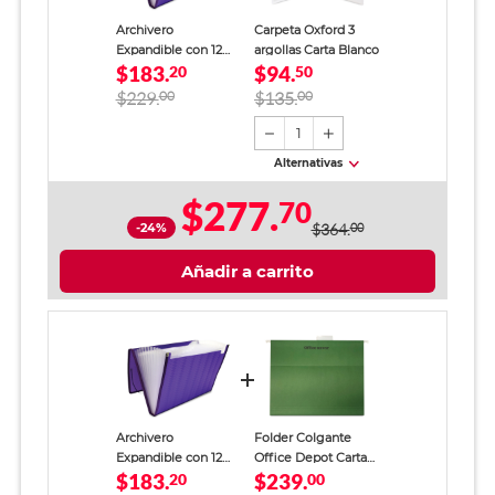
Archivero
Carpeta Oxford 3
Expandible con 12
argollas Carta Blanco
$183.
$94.
Divisiones Oxford
20
50
Tamaño Carta
$229.
00
$135.
00
Morado
1
Alternativas
$277.
70
-24%
$364.
00
Añadir a carrito
Archivero
Folder Colgante
Expandible con 12
Office Depot Carta
$183.
$239.
Divisiones Oxford
20
Verde 25 piezas
00