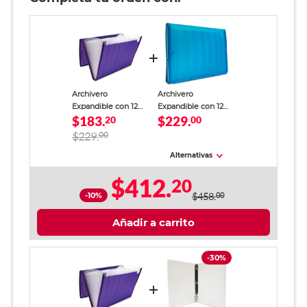
Archivero
Archivero
Expandible con 12
Expandible con 12
$183.
$229.
Divisiones Oxford
20
Divisiones Oxford
00
Tamaño Carta
Tamaño Carta Azul
$229.
00
Morado
Alternativas
$412.
20
-10%
$458.
00
Añadir a carrito
-30%