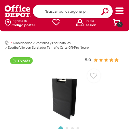
Ingresar Codigo Pos
Ingresa tu
Inicia
0
Código postal
sesión
Planificación
Padfolios y Escribafolios
Escribafolio con Sujetador Tamaño Carta Ofi-Pro Negro
5.0