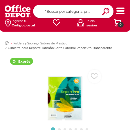
Ingresar Codigo Pos
Ingresa tu
Inicia
0
Código postal
sesión
Folders y Sobres
Sobres de Plástico
Cubierta para Reporte Tamaño Carta Cardinal ReportPro Transparente