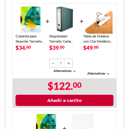
Cubierta para
Registrador
Tabla de Madera
Reporte Tamaño
Tamaño Carta
con Clip Metálico
$34.
$39.
$49.
Carta Cardinal
00
Office Depot
00
Esquela Office
00
ReportPro
Verde
Depot / Café
Transparente
1
Alternativas
Alternativas
$122.
00
Añadir a carrito