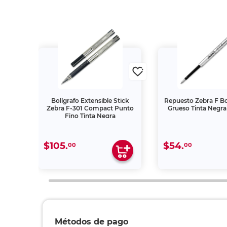
nt
Bolígrafo Extensible Stick
Repuesto Zebra F B
Tinta
Zebra F-301 Compact Punto
Grueso Tinta Negra 
Fino Tinta Negra
$105.
$54.
00
00
Métodos de pago