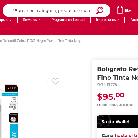
Blog
puto
Servicios
Programa de Lealtad
Impresiones
Fact
Computadoras de Escritorio
Creación de contenido digital
fo Retráctil Zebra F-301 Negro Punto Fino Tinta Negra
Ingresar Codigo Postal
Laptops
giit!
Tablets
Blog
Bolígrafo Re
Monitores
Venta corporativa
Fino Tinta N
SKU:
17278
PyME
00
$95.
Precio exclusivo online
Saldo Wallet
Gana
hasta el t