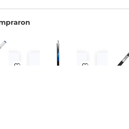
ompraron
lígrafo
Bolígrafo Retráctil Zebra
Bolígrafo Retrá
o Tinta
F301A Punto Fino Tinta Negra
301 Gel Punto M
as
Neg
$89.
$112.
00
00