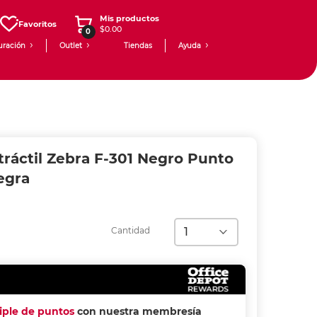
Mis productos
Favoritos
$0.00
0
uración
Outlet
Tiendas
Ayuda
tráctil Zebra F-301 Negro Punto
egra
Cantidad
riple de puntos
con nuestra membresía