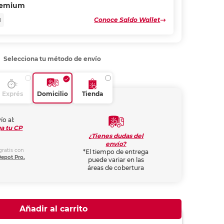
remium
Conoce Saldo Wallet
N
Selecciona tu método de envío
Exprés
Domicilio
Tienda
ío al:
a tu CP
¿Tienes dudas del
envío?
gratis con
*El tiempo de entrega
Depot Pro.
puede variar en las
áreas de cobertura
Añadir al carrito