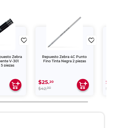
puesto Zebra
Repuesto Zebra 4C Punto
Plumas Re
ente V-301
Fino Tinta Negra 2 piezas
Better / Pu
 5 piezas
negra
$25.
$53.
20
40
00
00
$42.
$89.