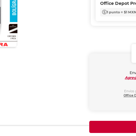
Office Depot P
1 punto = $1 MX
Env
Agreg
Envíos 
Office 