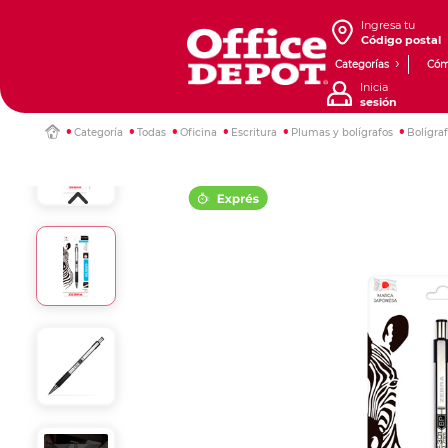
Ingresa tu
Código postal
Categorías
Cóm
Inicia
sesión
Categoría
Todas
Oficina
Escritura
Plumas y bolígrafos
Bolígra