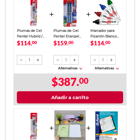
Plumas de Gel
Plumas de Gel
Marcador para
Pentel Hybrid /
Pentel Energel
Pizarrón Blanco
$114.
$159.
$114.
Punto fino / Tinta
00
Needle Tip / Punto
00
Azor Magistral 4
00
negra / 2 piezas
fino / Tinta negra
piezas
roja azul / 3 piezas
1
1
1
Alternativas
Alternativas
$387.
00
Añadir a carrito