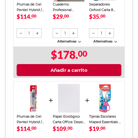
Plumas de Gel
Cuaderno
Separadores
Pentel Hybrid /
Profesional
Oxford Carta 8
$114.
$29.
$35.
Punto fino / Tinta
00
SkyBook Go Plus
00
divisiones Colores
00
negra / 2 piezas
Cuadro Chico 100
hojas
1
1
1
Alternativas
Alternativas
$178.
00
Añadir a carrito
Plumas de Gel
Papel Ecológico
Tijeras Escolares
Pentel Hybrid /
Carta Office Depot
Maped Essentials 5
$114.
$109.
$19.
Punto fino / Tinta
00
Paquete 500 hojas
00
pulgadas
00
negra / 2 piezas
blancas