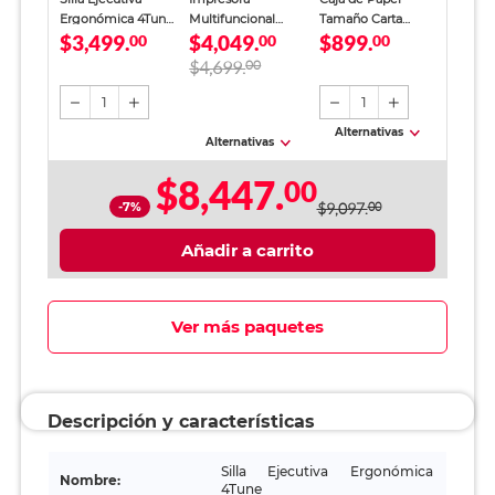
Ergonómica 4Tune
Multifuncional
Tamaño Carta
$3,499.
$4,049.
$899.
Taupe
00
Epson EcoTank
00
Office Depot
00
L3251 Inyección de
Blanco 5000 hojas
$4,699.
00
Tinta Color Wi-Fi
1
1
Alternativas
Alternativas
$8,447.
00
-7%
$9,097.
00
Añadir a carrito
Ver más paquetes
Descripción y características
Silla Ejecutiva Ergonómica
Nombre:
4Tune