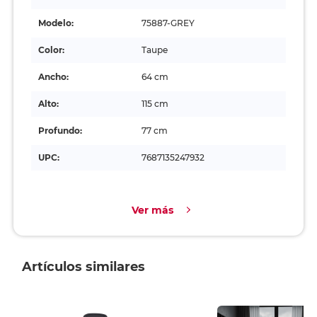
Modelo:
75887-GREY
Color:
Taupe
Ancho:
64 cm
Alto:
115 cm
Profundo:
77 cm
UPC:
7687135247932
Ver más
Artículos similares