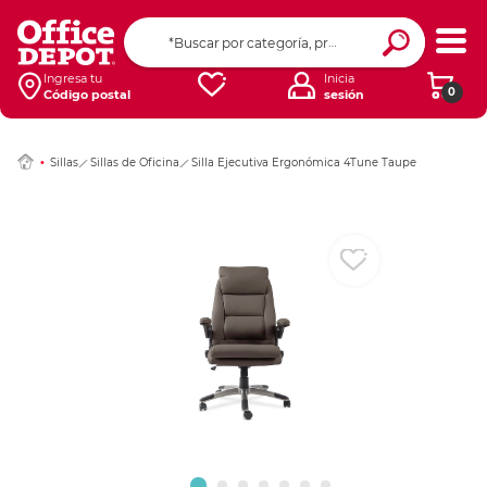
Ingresar Codigo Pos
Ingresa tu
Inicia
0
Código postal
sesión
Sillas
Sillas de Oficina
Silla Ejecutiva Ergonómica 4Tune Taupe