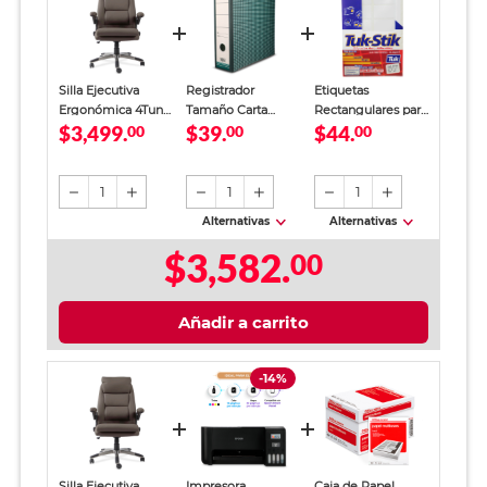
Silla Ejecutiva
Registrador
Etiquetas
Ergonómica 4Tune
Tamaño Carta
Rectangulares para
$3,499.
$39.
$44.
Taupe
00
Office Depot
00
Imprimir Tuk-Stik
00
Verde
Blanco 240 piezas
1
1
1
Alternativas
Alternativas
$3,582.
00
Añadir a carrito
-14%
Silla Ejecutiva
Impresora
Caja de Papel