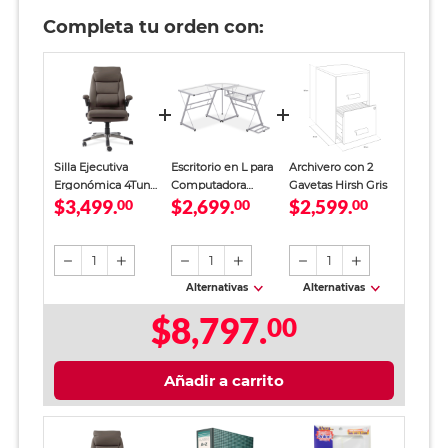
Completa tu orden con:
Silla Ejecutiva
Escritorio en L para
Archivero con 2
Ergonómica 4Tune
Computadora
Gavetas Hirsh Gris
$3,499.
$2,699.
$2,599.
Taupe
00
4Tune Vidrio
00
00
Translúcido
1
1
1
Alternativas
Alternativas
$8,797.
00
Añadir a carrito