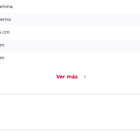
amina
erno
6 cm
cm
cm
Ver más