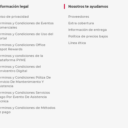
nformación legal
Nosotros te ayudamos
viso de privacidad
Proveedores
érminos y Condiciones de Eventos
Extra cobertura
omerciales
Información de entrega
érminos y Condiciones de Uso del
Política de precios bajos
ortal
Línea ética
érminos y Condiciones Office
epot Rewards
érminos y condiciones de la
lataforma PYME
érminos y Condiciones del
ervicentro Digital
érminos y Condiciones Póliza De
ervicio De Mantenimiento Y
sistencia
érminos y Condiciones Servicios
ago Por Evento De Asistencia
écnica
érminos y Condiciones de Métodos
e pago