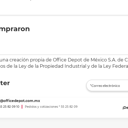
ompraron
 una creación propia de Office Depot de México S.A. de C.
s de la Ley de la Propiedad Industrial y de la Ley Federa
ter
es@officedepot.com.mx
 55 25 82 09 10
Pedidos y cotizaciones * 55 25 82 09
¡D