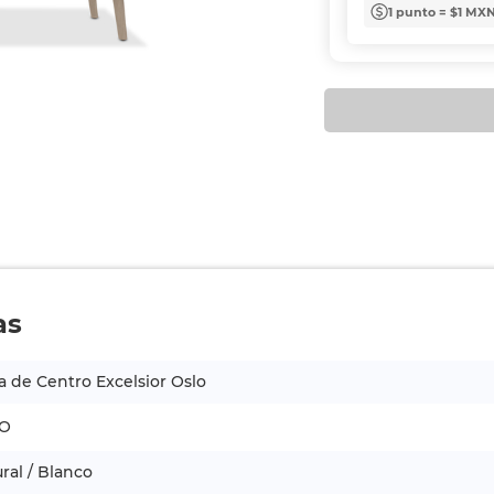
1 punto = $1 MX
as
 de Centro Excelsior Oslo
O
ral / Blanco