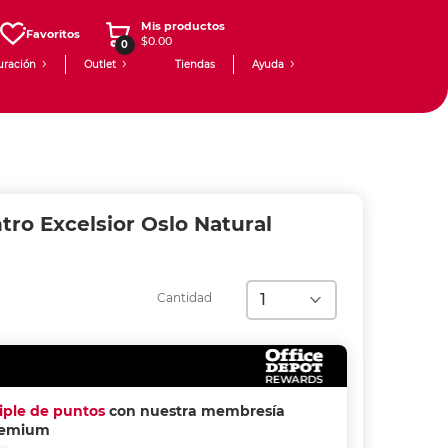
Mis productos
Favoritos
$0.00
0
uración
Outlet
Tiendas
Ayuda
ro Excelsior Oslo Natural
Cantidad
riple de puntos
con nuestra membresía
remium