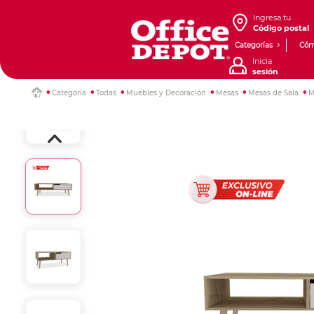
Ingresa tu
Código postal
Categorías
Cóm
Inicia
sesión
Categoría
Todas
Muebles y Decoración
Mesas
Mesas de Sala
M