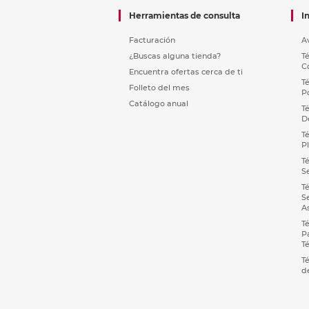
Herramientas de consulta
I
Facturación
A
¿Buscas alguna tienda?
T
C
Encuentra ofertas cerca de ti
T
Folleto del mes
P
Catálogo anual
T
D
T
P
T
S
T
S
A
T
P
T
T
d