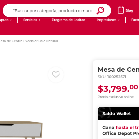
Blog
puto
Servicios
Programa de Lealtad
Impresiones
Fact
Computadoras de Escritorio
Creación de contenido digital
esa de Centro Excelsior Oslo Natural
Ingresar Codigo Postal
Laptops
giit!
Tablets
Blog
Mesa de Cent
Monitores
Venta corporativa
SKU:
100252571
00
$3,799.
PyME
Precio exclusivo online
Saldo Wallet
Gana
hasta el t
Office Depot P