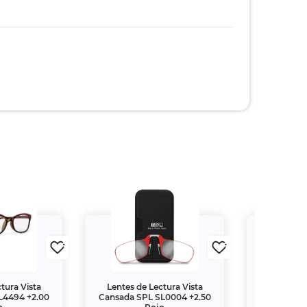
tura Vista
Lentes de Lectura Vista
Lentes de
L4494 +2.00
Cansada SPL SL0004 +2.50
Cansada S