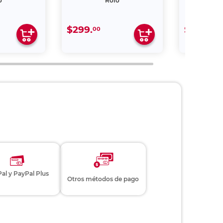
o
Rojo
$299.
$109.
00
00
al y PayPal Plus
Otros métodos de pago