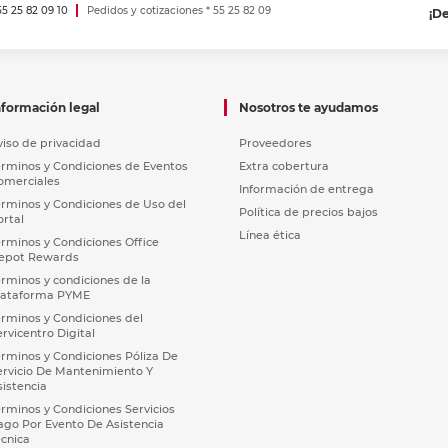
 55 25 82 09 10
Pedidos y cotizaciones * 55 25 82 09
¡D
nformación legal
Nosotros te ayudamos
viso de privacidad
Proveedores
érminos y Condiciones de Eventos
Extra cobertura
omerciales
Información de entrega
érminos y Condiciones de Uso del
Política de precios bajos
ortal
Línea ética
érminos y Condiciones Office
epot Rewards
érminos y condiciones de la
lataforma PYME
érminos y Condiciones del
ervicentro Digital
érminos y Condiciones Póliza De
ervicio De Mantenimiento Y
sistencia
érminos y Condiciones Servicios
ago Por Evento De Asistencia
écnica