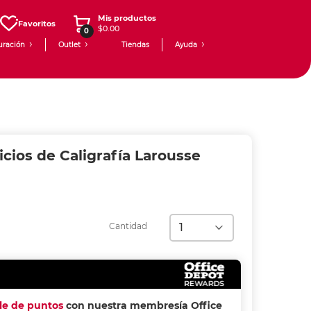
Mis productos
Favoritos
$0.00
0
uración
Outlet
Tiendas
Ayuda
icios de Caligrafía Larousse
Cantidad
ple de puntos
con nuestra membresía Office