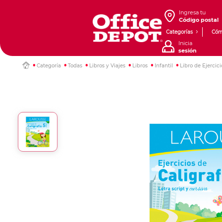
Ingresa tu
Código postal
Categorías
Cóm
Inicia
sesión
Categoría
Todas
Libros y Viajes
Libros
Infantil
Libro de Ejercic