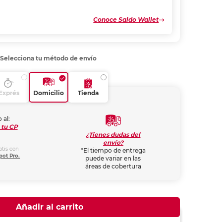
Conoce Saldo Wallet
Selecciona tu método de envío
Exprés
Domicilio
Tienda
 al:
 tu CP
¿Tienes dudas del
envío?
atis con
*El tiempo de entrega
pot Pro.
puede variar en las
áreas de cobertura
Añadir al carrito