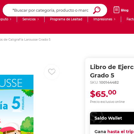
Blog
puto
Servicios
Programa de Lealtad
Impresiones
Fact
Computadoras de Escritorio
Creación de contenido digital
ios de Caligrafía Larousse Grado 5
Ingresar Codigo Postal
Laptops
giit!
Tablets
Blog
Libro de Ejerc
Monitores
Venta corporativa
Grado 5
SKU:
100144482
PyME
00
$65.
Precio exclusivo online
Saldo Wallet
Gana
hasta el tri