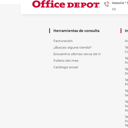
Asesoría *
00
Herramientas de consulta
I
Facturación
A
¿Buscas alguna tienda?
T
C
Encuentra ofertas cerca de ti
T
Folleto del mes
P
Catálogo anual
T
D
T
P
T
S
T
S
A
T
P
T