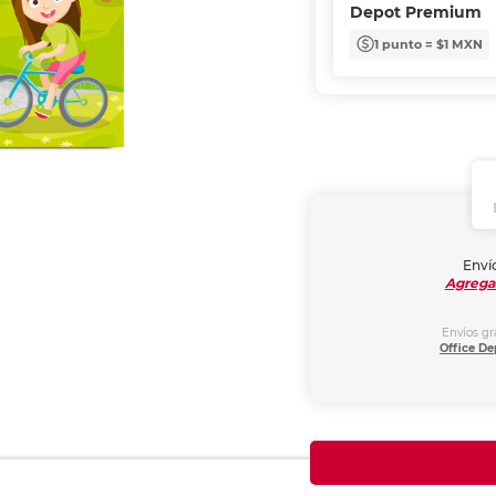
Depot Premium
1 punto = $1 MXN
Envío
Agrega
Envíos gr
Office De