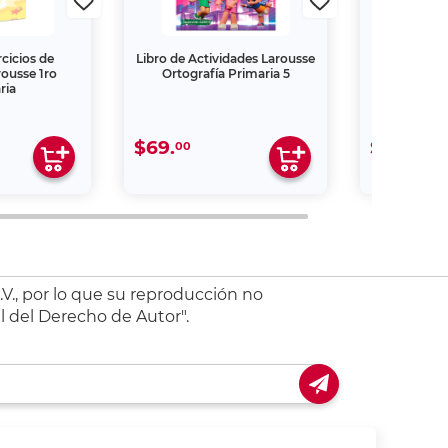
rcicios de
Libro de Actividades Larousse
Libro Integ
rousse 1ro
Ortografía Primaria 5
de 
ria
$69.
$229.
00
00
V., por lo que su reproducción no
l del Derecho de Autor".