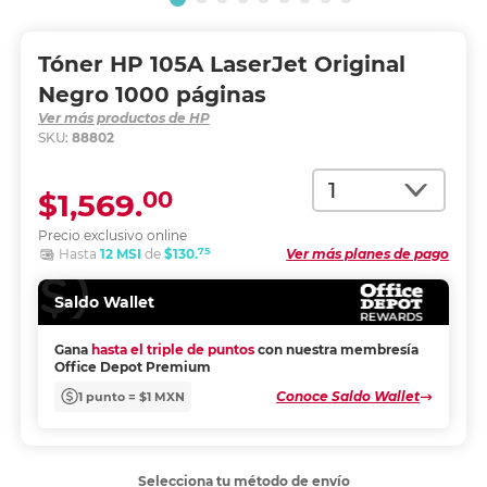
Tóner HP 105A LaserJet Original
Negro 1000 páginas
Ver más productos de HP
SKU:
88802
Cantidad
00
$1,569.
Precio exclusivo online
75
Hasta
12 MSI
de
$130.
Ver más planes de pago
Saldo Wallet
Gana
hasta el triple de puntos
con nuestra membresía
Office Depot Premium
Conoce Saldo Wallet
1 punto = $1 MXN
Selecciona tu método de envío