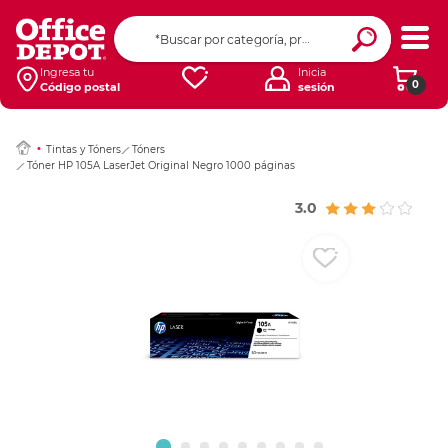
Ingresar Codigo Pos
Ingresa tu
Inicia
0
Código postal
sesión
Tintas y Tóners
Tóners
Tóner HP 105A LaserJet Original Negro 1000 páginas
3.0