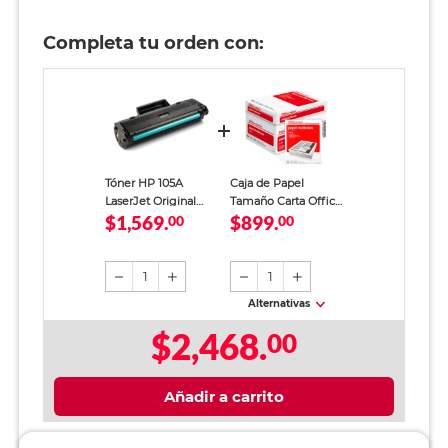
Completa tu orden con:
Tóner HP 105A
Caja de Papel
LaserJet Original
Tamaño Carta Office
$1,569.
$899.
Negro 1000 páginas
00
Depot Blanco 5000
00
hojas
1
1
Alternativas
$2,468.
00
Añadir a carrito