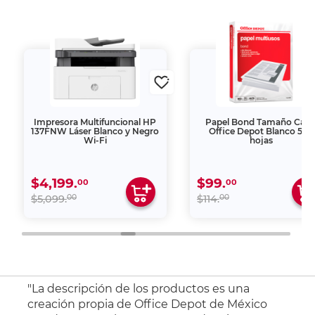
Impresora Multifuncional HP
Papel Bond Tamaño Cart
137FNW Láser Blanco y Negro
Office Depot Blanco 500
Wi-Fi
hojas
$4,199.
$99.
00
00
00
00
$5,099.
$114.
"La descripción de los productos es una
creación propia de Office Depot de México