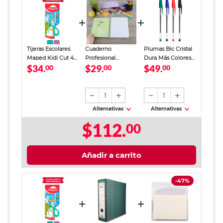
Tijeras Escolares
Cuaderno
Plumas Bic Cristal
Maped Kidi Cut 4
Profesional
Dura Más Colores
$34.
$29.
$49.
pulgadas
00
SkyBook Go Plus
00
10 piezas
00
Cuadro Chico 100
hojas
1
1
Alternativas
Alternativas
$112.
00
Añadir a carrito
-47%