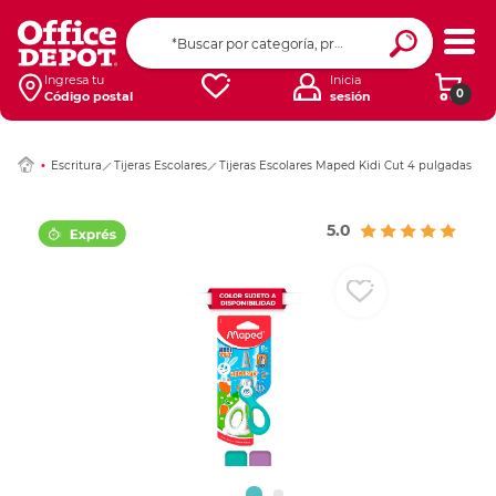
Ingresar Codigo Pos
Ingresa tu
Inicia
0
Código postal
sesión
Escritura
Tijeras Escolares
Tijeras Escolares Maped Kidi Cut 4 pulgadas
5.0