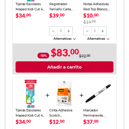
Tijeras Escolares
Registrador
Notas Adhesivas
Maped Kidi Cut 4
Tamaño Carta
Red Top Blanco
$34.
$39.
$10.
pulgadas
00
Office Depot
00
Traslucido 100
00
Verde
hojas
$19.
00
1
1
Alternativas
Alternativas
$83.
00
-10%
$92.
00
Añadir a carrito
Tijeras Escolares
Cinta Adhesiva
Marcador
Maped Kidi Cut 4
Scotch
Permanente
$34.
$12.
$37.
pulgadas
00
Transparente 18
00
Sharpie Doble
00
mm x 25m
Punta Negro