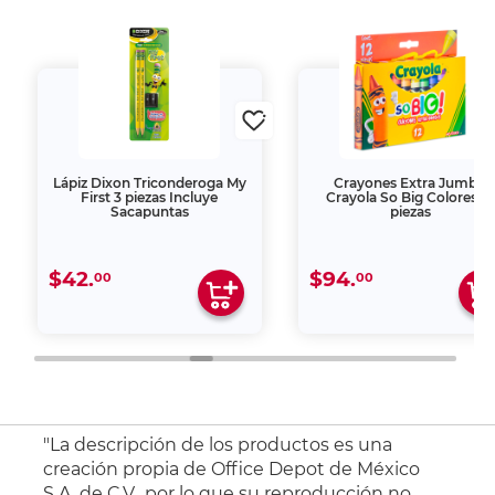
Lápiz Dixon Triconderoga My
Crayones Extra Jumbo
First 3 piezas Incluye
Crayola So Big Colores 12
Sacapuntas
piezas
$42.
$94.
00
00
"La descripción de los productos es una
creación propia de Office Depot de México
S.A. de C.V., por lo que su reproducción no