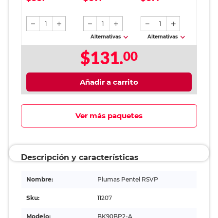
piezas
Verde
Punta Negro
1
1
1
Alternativas
Alternativas
$131.
00
Añadir a carrito
Ver más paquetes
Descripción y características
Nombre:
Plumas Pentel RSVP
Sku:
11207
Modelo:
BK90BP2-A