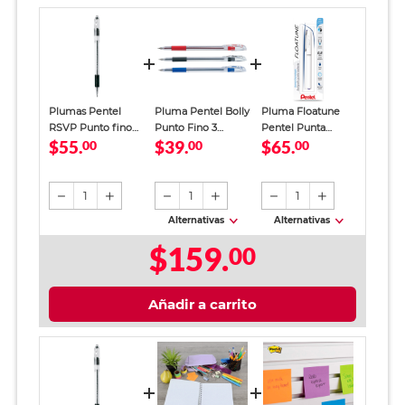
Plumas Pentel
Pluma Pentel Bolly
Pluma Floatune
RSVP Punto fino
Punto Fino 3
Pentel Punta
$55.
$39.
$65.
Tinta Negra 2
00
piezas
00
Rodante Tinta Azul
00
piezas
1
1
1
Alternativas
Alternativas
$159.
00
Añadir a carrito