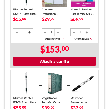
Plumas Pentel
Cuaderno
Notas Adhesivas
RSVP Punto fino
Profesional
Post-It Mini 5 x 5
$55.
$29.
$69.
Tinta Negra 2
00
SkyBook Go Plus
00
cm
00
piezas
Cuadro Chico 100
hojas
1
1
1
Alternativas
Alternativas
$153.
00
Añadir a carrito
Plumas Pentel
Registrador
Marcador
RSVP Punto fino
Tamaño Carta
Permanente
$55.
$39.
$37.
Tinta Negra 2
00
Office Depot
00
Sharpie Doble
00