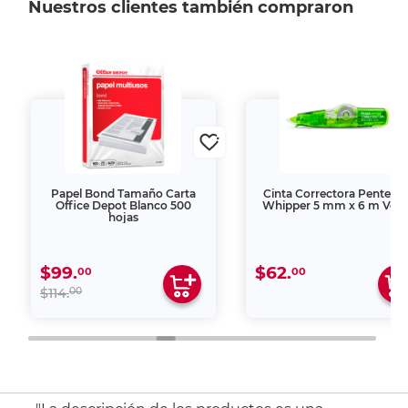
Nuestros clientes también compraron
Papel Bond Tamaño Carta
Cinta Correctora Pentel Mr
Office Depot Blanco 500
Whipper 5 mm x 6 m Verd
hojas
$99.
$62.
00
00
00
$114.