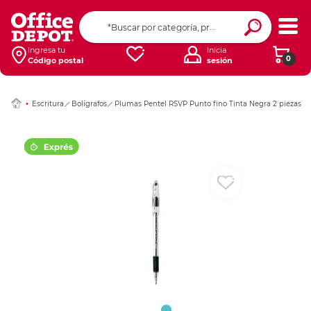
Ingresar Codigo Pos
Ingresa tu
Inicia
0
Código postal
sesión
Escritura
Bolígrafos
Plumas Pentel RSVP Punto fino Tinta Negra 2 piezas