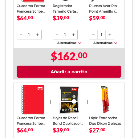
Cuaderno Forma
Registrador
Plumas Azor Pin
Francesa Scribe
Tamaño Carta
Point Amarillo /
$64.
$39.
$59.
Clásico Raya 100
00
Office Depot
00
Punto fino / Tinta
00
Hojas Rojo
Verde
azul / 12 piezas
1
1
1
Alternativas
Alternativas
$162.
00
Añadir a carrito
Cuaderno Forma
Hojas de Papel
Lápiz Entrenador
Francesa Scribe
Bond Duplicador
Duo Dixon 2 piezas
$64.
$39.
$27.
Clásico Raya 100
00
Carta Scribe Blanco
00
00
Hojas Rojo
100 hojas