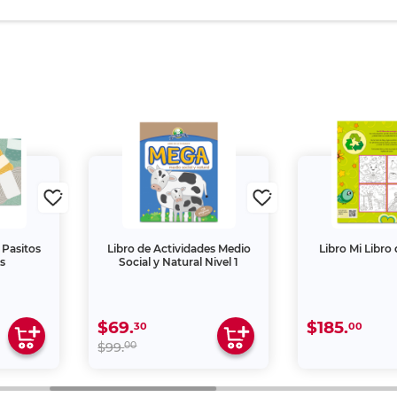
 Pasitos
Libro de Actividades Medio
Libro Mi Libro
s
Social y Natural Nivel 1
$69.
$185.
30
00
00
$99.