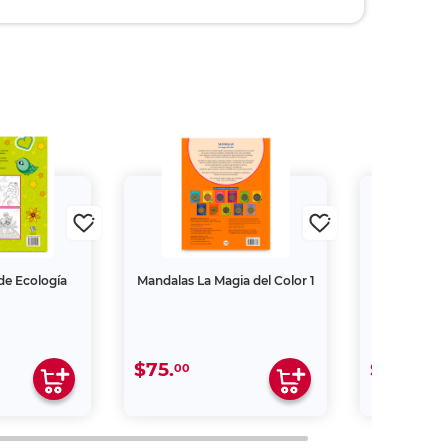
 de Ecología
Mandalas La Magia del Color 1
Libro Mis 
Bla
$75.
$279.
00
00