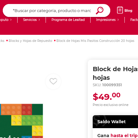
Blog
puto
Servicios
Programa de Lealtad
Impresiones
Fact
Computadoras de Escritorio
Creación de contenido digital
cks
Blocks y Hojas de Repuesto
Block de Hojas Mis Pasitos Construcción 20 hojas
Ingresar Codigo Postal
Laptops
giit!
Tablets
Blog
Block de Hoja
Monitores
Venta corporativa
hojas
SKU:
100099351
PyME
00
$49.
Precio exclusivo online
Saldo Wallet
Gana
hasta el tri