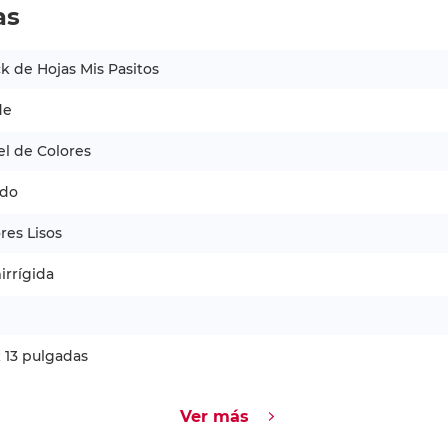
as
k de Hojas Mis Pasitos
de
l de Colores
ido
res Lisos
rrígida
x 13 pulgadas
Ver más