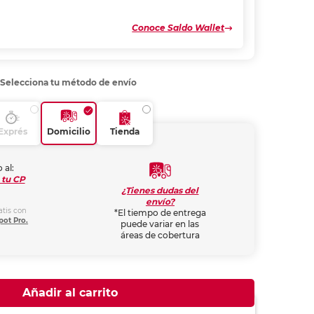
Conoce Saldo Wallet
Selecciona tu método de envío
Exprés
Domicilio
Tienda
 al:
 tu CP
¿Tienes dudas del
envío?
atis con
*El tiempo de entrega
pot Pro.
puede variar en las
áreas de cobertura
Añadir al carrito