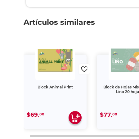
Artículos similares
e
Block Animal Print
Block de Hojas Mis
sitos
Lino 20 hoja
jas
$69.
$77.
00
00