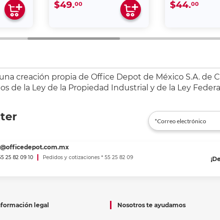
$49.
$44.
00
00
 una creación propia de Office Depot de México S.A. de C.
s de la Ley de la Propiedad Industrial y de la Ley Federa
ter
es@officedepot.com.mx
 55 25 82 09 10
Pedidos y cotizaciones * 55 25 82 09
¡D
nformación legal
Nosotros te ayudamos