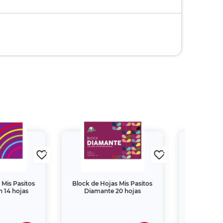
 Mis Pasitos
Block de Hojas Mis Pasitos
Block de H
 14 hojas
Diamante 20 hojas
Cartulina