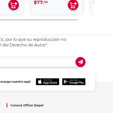
$77.
$64.
00
00
V., por lo que su reproducción no
l del Derecho de Autor".
escarga nuestra app!
Conoce Office Depot