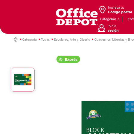
Ingresa tu
Código postal
Categorías
Cóm
Inicia
sesión
Categoría
Todas
Escolares, Arte y Diseño
Cuadernos, Libretas y Blo