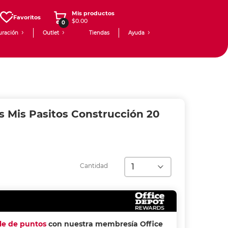
Mis productos
Favoritos
$0.00
0
uración
Outlet
Tiendas
Ayuda
s Mis Pasitos Construcción 20
Cantidad
ple de puntos
con nuestra membresía Office