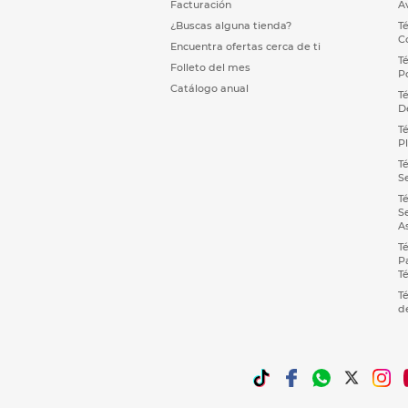
Facturación
A
¿Buscas alguna tienda?
T
C
Encuentra ofertas cerca de ti
T
Folleto del mes
P
Catálogo anual
T
D
T
P
T
S
T
S
A
T
P
T
T
d