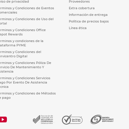
viso de privacidad
Proveedores
érminos y Condiciones de Eventos
Extra cobertura
omerciales
Información de entrega
érminos y Condiciones de Uso del
Política de precios bajos
ortal
Línea ética
érminos y Condiciones Office
epot Rewards
érminos y condiciones de la
lataforma PYME
érminos y Condiciones del
ervicentro Digital
érminos y Condiciones Póliza De
ervicio De Mantenimiento Y
sistencia
érminos y Condiciones Servicios
ago Por Evento De Asistencia
écnica
érminos y Condiciones de Métodos
e pago