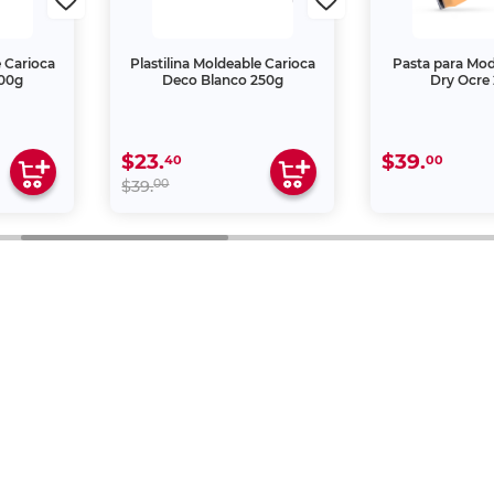
e Carioca
Plastilina Moldeable Carioca
Pasta para Mode
500g
Deco Blanco 250g
Dry Ocre 
$23.
$39.
40
00
00
$39.
 una creación propia de Office Depot de México S.A. de C.
s de la Ley de la Propiedad Industrial y de la Ley Federa
ter
es@officedepot.com.mx