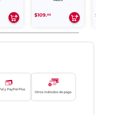
$109.
$159.
00
00
al y PayPal Plus
Otros métodos de pago