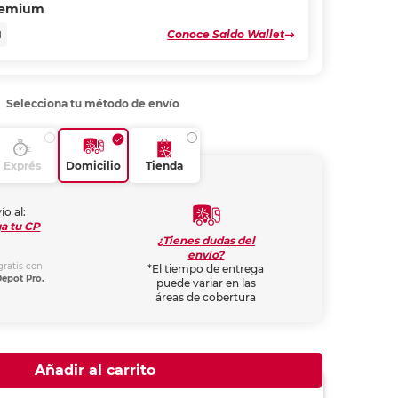
remium
Conoce Saldo Wallet
N
Selecciona tu método de envío
Exprés
Domicilio
Tienda
ío al:
a tu CP
¿Tienes dudas del
envío?
gratis con
*El tiempo de entrega
Depot Pro.
puede variar en las
áreas de cobertura
Añadir al carrito