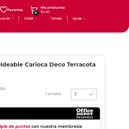
Mis productos
Favoritos
$0.00
0
uración
Outlet
Tiendas
Ayuda
oldeable Carioca Deco Terracota
00
Cantidad
riple de puntos
con nuestra membresía