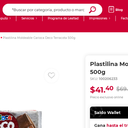
Blog
puto
Servicios
Programa de Lealtad
Impresiones
Fact
Computadoras de Escritorio
Creación de contenido digital
Plastilina Moldeable Carioca Deco Terracota 500g
Ingresar Codigo Postal
Laptops
giit!
Tablets
Blog
Plastilina M
Monitores
Venta corporativa
500g
SKU:
100206233
PyME
40
$41.
$69.
Precio exclusivo online
Saldo Wallet
Gana
hasta el t