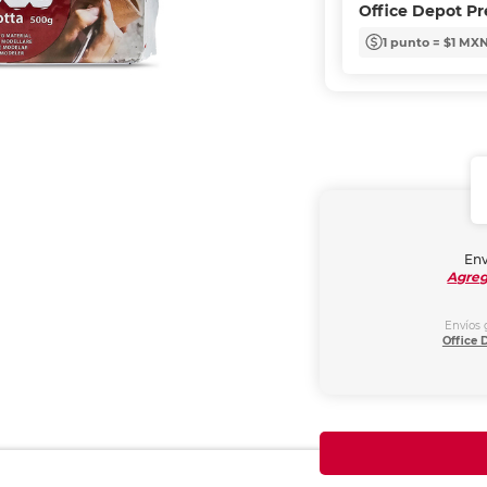
Office Depot P
1 punto = $1 MX
Env
Agreg
Envíos 
Office 