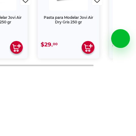
lar Jovi Air
Pasta para Modelar Jovi Air
Pasta para M
250 gr
Dry Gris 250 gr
Blan
$29.
$69.
00
00
V., por lo que su reproducción no
l del Derecho de Autor".