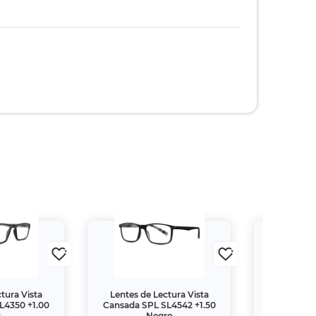
tura Vista
Lentes de Lectura Vista
Lentes de
L4350 +1.00
Cansada SPL SL4542 +1.50
Cansada S
s
Negro