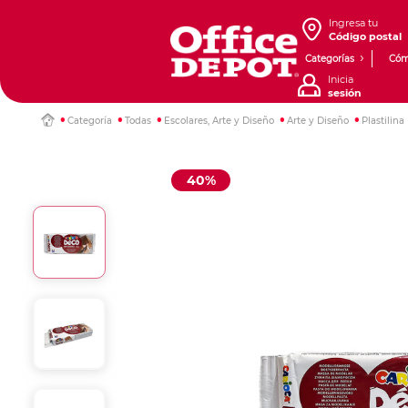
Ingresa tu
Código postal
Categorías
Cóm
Inicia
sesión
Categoría
Todas
Escolares, Arte y Diseño
Arte y Diseño
Plastilina
40%