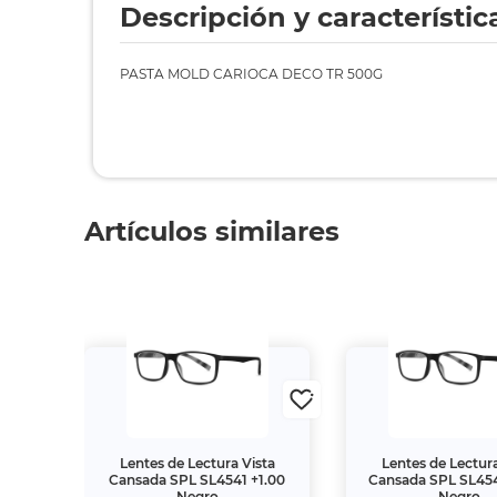
Descripción y característic
PASTA MOLD CARIOCA DECO TR 500G
Artículos similares
ta
Lentes de Lectura Vista
Lentes de Lectura
2.50
Cansada SPL SL4541 +1.00
Cansada SPL SL454
Negro
Negro