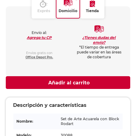
Exprés
Domicilio
Tienda
Envío al:
¿Tienes dudas del
Agrega tu CP
envío?
*El tiempo de entrega
puede variar en las áreas
Envíos gratis con
de cobertura
Office Depot Pro.
Añadir al carrito
Descripción y características
Set de Arte Acuarela con Block
Nombre:
Rodart
Modelo:
30088