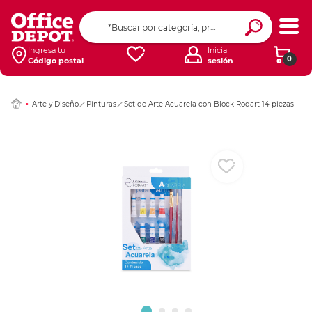
Ingresar Codigo Pos
Ingresa tu
Inicia
0
Código postal
sesión
Arte y Diseño
Pinturas
Set de Arte Acuarela con Block Rodart 14 piezas