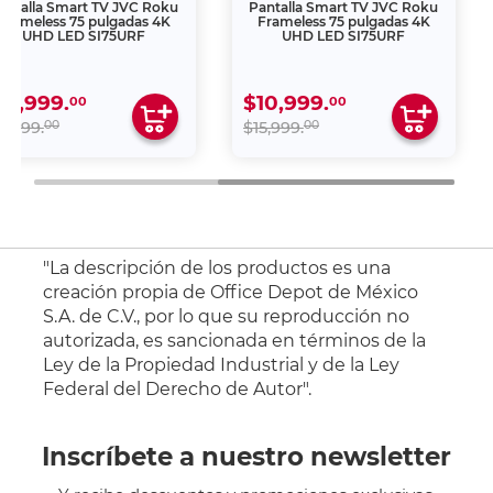
antalla Smart TV JVC Roku
Pantalla Smart TV JVC Roku
Frameless 75 pulgadas 4K
Frameless 75 pulgadas 4K
UHD LED SI75URF
UHD LED SI75URF
10,999.
$10,999.
00
00
00
00
5,999.
$15,999.
"La descripción de los productos es una
creación propia de Office Depot de México
S.A. de C.V., por lo que su reproducción no
autorizada, es sancionada en términos de la
Ley de la Propiedad Industrial y de la Ley
Federal del Derecho de Autor".
Inscríbete a nuestro newsletter