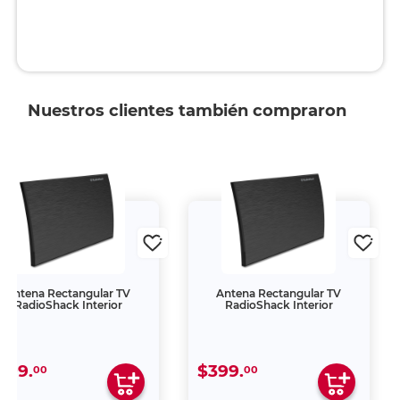
Nuestros clientes también compraron
Antena Rectangular TV
Antena Rectangular TV
RadioShack Interior
RadioShack Interior
399.
$399.
00
00