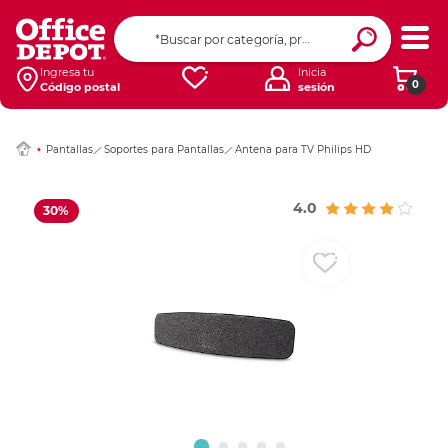
Ingresar Codigo Pos
Ingresa tu
Inicia
0
Código postal
sesión
Pantallas
Soportes para Pantallas
Antena para TV Philips HD
4.0
30%