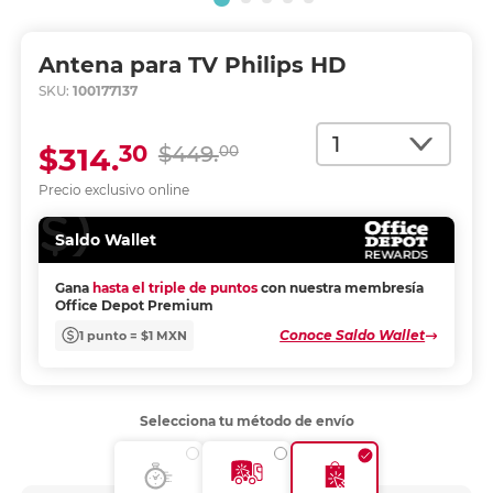
Antena para TV Philips HD
SKU:
100177137
Cantidad
30
$314.
$449.
00
Precio exclusivo online
Saldo Wallet
Gana
hasta el triple de puntos
con nuestra membresía
Office Depot Premium
Conoce Saldo Wallet
1 punto = $1 MXN
Selecciona tu método de envío