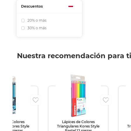
Descuentos
20% o más
30% o más
Nuestra recomendación para t
ces de Colores
Lápices de Colores
lares Kores Style
Triangulares Kores Style
Tr
llic 12 piezas
Pastel 12 piezas