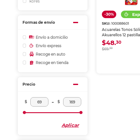
kores
-30%
Formas de envío
SKU:
100088601
Acuarelas Tonos Sól
Akuarellos 12 pastill
Envío a domicilio
$48.
30
Envío express
$69.
00
Recoge en auto
Recoge en tienda
Precio
-
$
$
Aplicar