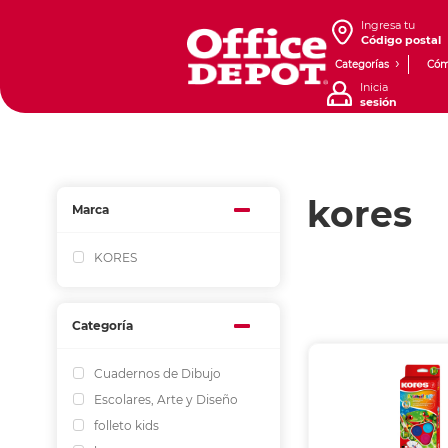
Ingresa tu
Código postal
Categorías
Cóm
Inicia
sesión
kores
Marca
KORES
Categoría
Cuadernos de Dibujo
Escolares, Arte y Diseño
folleto kids