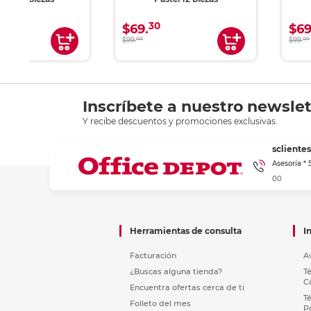
30
$69.
$69
$99.
00
$99.
00
Inscríbete a nuestro newslet
Y recibe descuentos y promociones exclusivas.
sclient
Asesoría *
00
Herramientas de consulta
I
Facturación
A
¿Buscas alguna tienda?
T
C
Encuentra ofertas cerca de ti
T
Folleto del mes
P