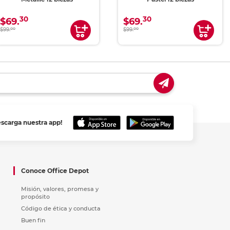
30
30
$69.
$69.
$99.
00
$99.
00
escarga nuestra app!
Conoce Office Depot
Misión, valores, promesa y
propósito
Código de ética y conducta
Buen fin