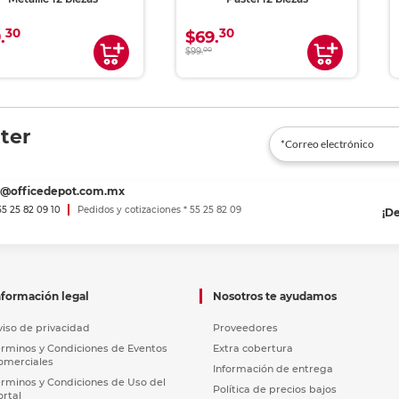
30
30
.
$69.
$99.
00
ter
es@officedepot.com.mx
 55 25 82 09 10
Pedidos y cotizaciones * 55 25 82 09
¡D
nformación legal
Nosotros te ayudamos
viso de privacidad
Proveedores
érminos y Condiciones de Eventos
Extra cobertura
omerciales
Información de entrega
érminos y Condiciones de Uso del
Política de precios bajos
ortal