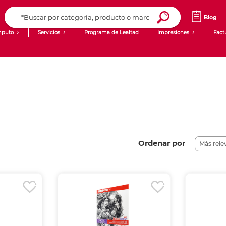
Blog
puto
Servicios
Programa de Lealtad
Impresiones
Fact
Computadoras de Escritorio
Creación de contenido digital
Laptops
giit!
Tablets
Blog
Monitores
Venta corporativa
PyME
Ordenar por