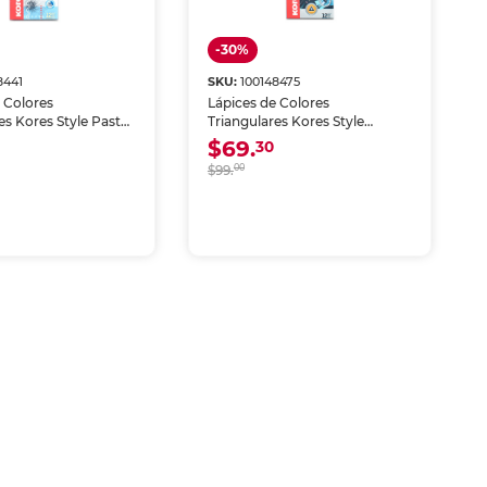
-30%
8441
SKU:
100148475
 Colores
Lápices de Colores
es Kores Style Pastel
Triangulares Kores Style
Metallic 12 piezas
$69.
30
$99.
00