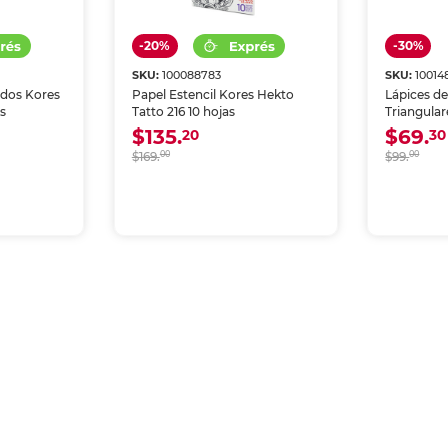
-20%
-30%
SKU:
100088783
SKU:
10014
idos Kores
Papel Estencil Kores Hekto
Lápices de
as
Tatto 216 10 hojas
Triangular
12 piezas
$135.
$69.
20
30
$169.
00
$99.
00