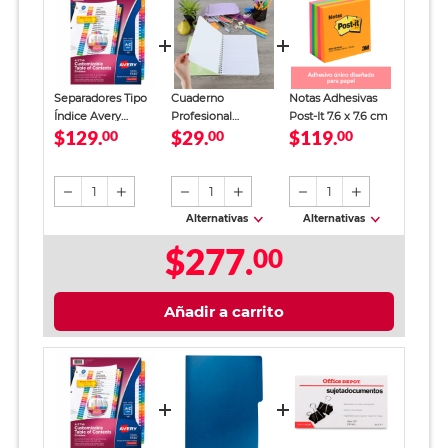
Separadores Tipo
Cuaderno
Notas Adhesivas
Índice Avery
Profesional
Post-It 7.6 x 7.6 cm
$129.
$29.
$119.
Abecedario 1 block
00
SkyBook Go Plus
00
00
Cuadro Chico 100
hojas
1
1
1
Alternativas
Alternativas
$277.
00
Añadir a carrito