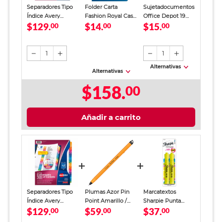
Separadores Tipo
Folder Carta
Sujetadocumentos
Índice Avery
Fashion Royal Cast
Office Depot 19
$129.
$14.
$15.
Abecedario 1 block
00
/ Azul marino
00
mm 12 piezas
00
Negro
1
1
Alternativas
Alternativas
$158.
00
Añadir a carrito
Separadores Tipo
Plumas Azor Pin
Marcatextos
Índice Avery
Point Amarillo /
Sharpie Punta
$129.
$59.
$37.
Abecedario 1 block
00
Punto fino / Tinta
00
Cincel Amarillo 2
00
azul / 12 piezas
piezas