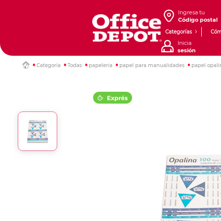
Ingresa tu
Código postal
Categorías
Cóm
Inicia
sesión
Categoría
Todas
papeleria
papel para manualidades
papel opali