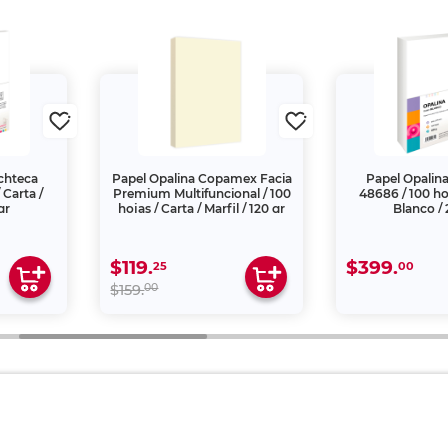
chteca
Papel Opalina Copamex Facia
Papel Opalin
 Carta /
Premium Multifuncional / 100
48686 / 100 hoj
gr
hojas / Carta / Marfil / 120 gr
Blanco / 
$119.
$399.
25
00
00
$159.