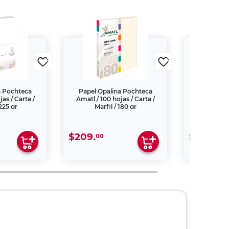
a Pochteca
Papel Opalina Pochteca
Lentes de
as / Carta /
Amatl / 100 hojas / Carta /
Cansada S
225 gr
Marfil / 180 gr
$209.
$209.
00
00