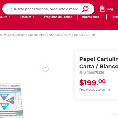
Blog
puto
Servicios
Programa de Lealtad
Impresiones
Fact
Computadoras de Escritorio
Creación de contenido digital
na
Papel Cartulina Opalina APSA / 100 hojas / Carta / Blanco / 200 gr
Ingresar Codigo Postal
Laptops
giit!
Tablets
Blog
Papel Cartuli
Monitores
Venta corporativa
Carta / Blanco
SKU:
100071236
PyME
00
$199.
Precio exclusivo online