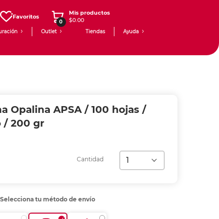
Mis productos
Favoritos
$0.00
0
uración
Outlet
Tiendas
Ayuda
na Opalina APSA / 100 hojas /
 / 200 gr
Cantidad
Selecciona tu método de envío