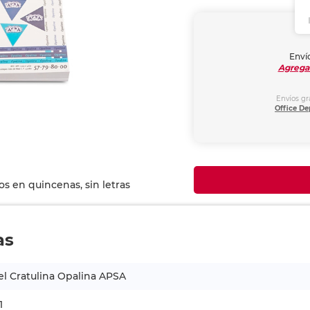
Envío
Agrega
Envíos gr
Office De
as
l Cratulina Opalina APSA
1