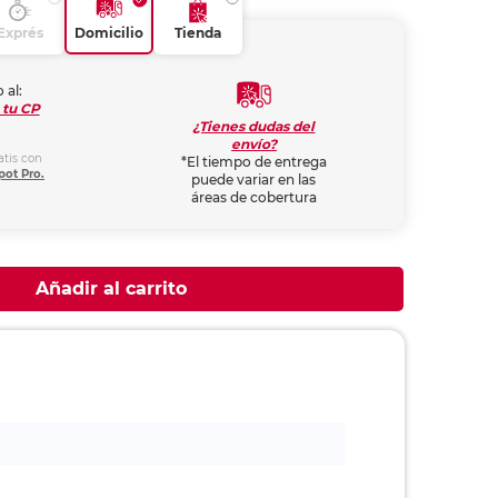
Exprés
Domicilio
Tienda
 al:
 tu CP
¿Tienes dudas del
envío?
atis con
*El tiempo de entrega
pot Pro.
puede variar en las
áreas de cobertura
Añadir al carrito