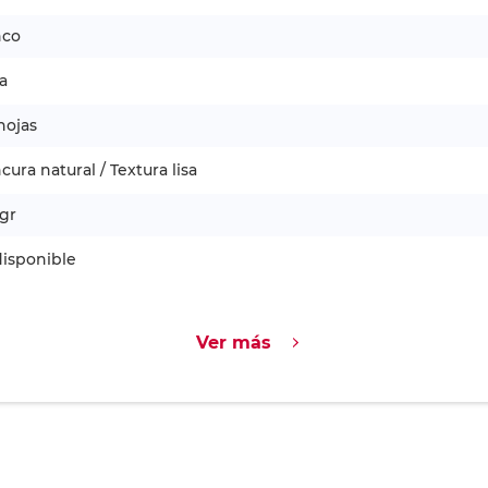
nco
a
hojas
cura natural / Textura lisa
gr
isponible
Ver más