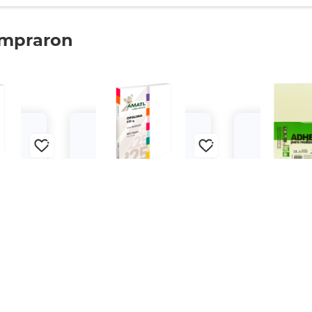
ompraron
chteca
Papel Opalina Pochteca
Papel Autoadh
 Carta /
Amatl / 100 hojas / Carta /
Etiquetas Lás
gr
Blanco / 225 gr
Papelería Ecológ
hojas / Cart
$269.
$39.
00
00