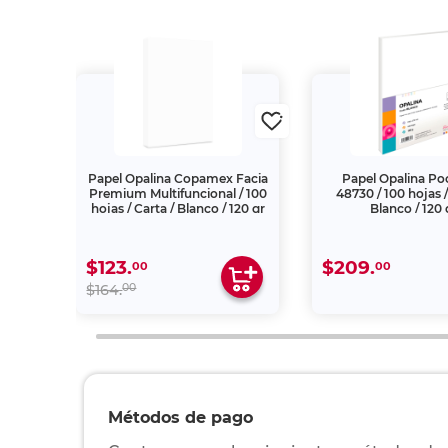
lina
Papel Opalina Copamex Facia
Papel Opalina Po
ojas /
Premium Multifuncional / 100
48730 / 100 hojas /
r
hojas / Carta / Blanco / 120 gr
Blanco / 120 
$123.
$209.
00
00
00
$164.
Métodos de pago