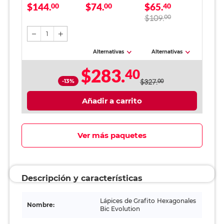
$144.
$74.
$65.
Evolution y Plumas
00
00
Bic Evolution 12
40
Bic Punto Mediano
piezas
$109.
00
HB No.2 Verde 36
piezas
1
Alternativas
Alternativas
$283.
40
-13%
$327.
00
Añadir a carrito
Ver más paquetes
Descripción y características
Lápices de Grafito Hexagonales
Nombre:
Bic Evolution