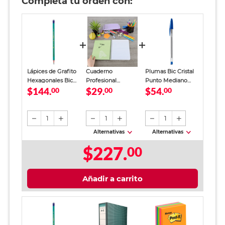
Completa tu orden con:
Lápices de Grafito
Cuaderno
Plumas Bic Cristal
Hexagonales Bic
Profesional
Punto Mediano
$144.
$29.
$54.
Evolution y Plumas
00
SkyBook Go Plus
00
Tinta Azul 12 piezas
00
Bic Punto Mediano
Cuadro Chico 100
HB No.2 Verde 36
hojas
piezas
1
1
1
Alternativas
Alternativas
$227.
00
Añadir a carrito