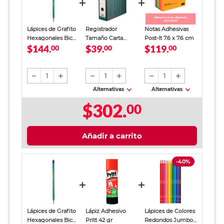
Lápices de Grafito
Registrador
Notas Adhesivas
Hexagonales Bic
Tamaño Carta
Post-It 7.6 x 7.6 cm
$144.
$39.
$119.
Evolution y Plumas
00
Office Depot
00
00
Bic Punto Mediano
Verde
HB No.2 Verde 36
piezas
1
1
1
Alternativas
Alternativas
$302.
00
Añadir a carrito
-40%
Lápices de Grafito
Lápiz Adhesivo
Lápices de Colores
Hexagonales Bic
Pritt 42 gr
Redondos Jumbo