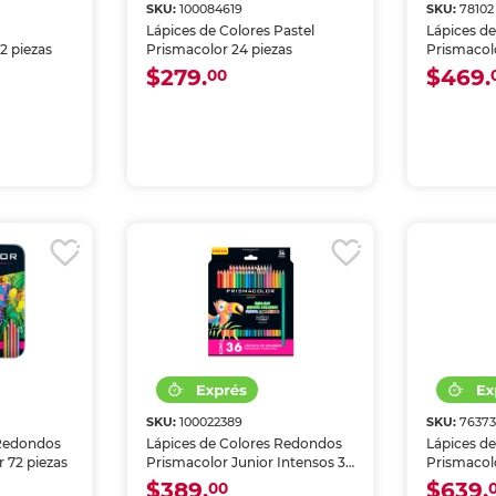
SKU:
100084619
SKU:
78102
Lápices de Colores Pastel
Lápices d
2 piezas
Prismacolor 24 piezas
Prismacol
4.0 mm 48
$279.
$469.
00
SKU:
100022389
SKU:
7637
 Redondos
Lápices de Colores Redondos
Lápices d
 72 piezas
Prismacolor Junior Intensos 36
Prismacol
piezas
$389.
$639.
00