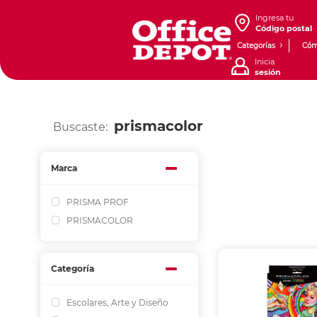
Ingresa tu
Código postal
Categorías
Cóm
Inicia
sesión
prismacolor
Buscaste:
Marca
PRISMA PROF
PRISMACOLOR
Categoría
Escolares, Arte y Diseño