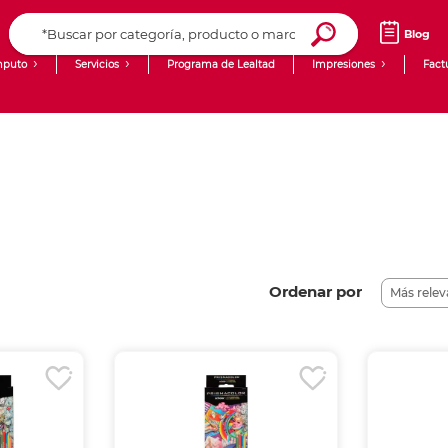
Blog
puto
Servicios
Programa de Lealtad
Impresiones
Fact
Computadoras de Escritorio
Creación de contenido digital
Laptops
giit!
Tablets
Blog
Monitores
Venta corporativa
PyME
Ordenar por