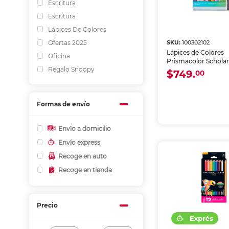
Escritura
Escritura
Lápices De Colores
Ofertas 2025
SKU:
100302102
Lápices de Colores
Oficina
Prismacolor Scholar
Regalo Snoopy
$749.
00
Formas de envío
Envío a domicilio
Envío express
Recoge en auto
Recoge en tienda
Precio