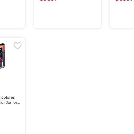
Bicolores
or Junior
 piezas