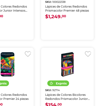
SKU:
100022338
e Colores Redondos
Lápices de Colores Redondos
or Junior Intensos
Prismacolor Premier 48 piezas
 piezas
$1,249.
00
00
3
SKU:
92714
e Colores Redondos
Lápices de Colores Bicolores
or Premier 24 piezas
Redondos Prismacolor Junior
Intensos 4.0 mm 12 piezas
$154.
00
00