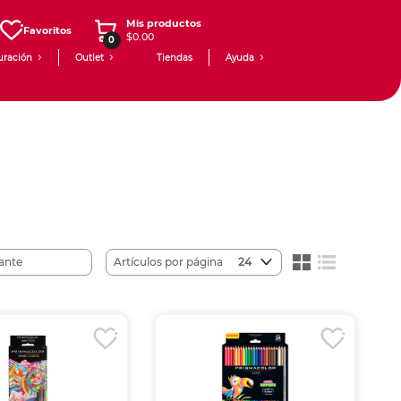
Mis productos
Favoritos
$0.00
0
uración
Outlet
Tiendas
Ayuda
Artículos por página
24