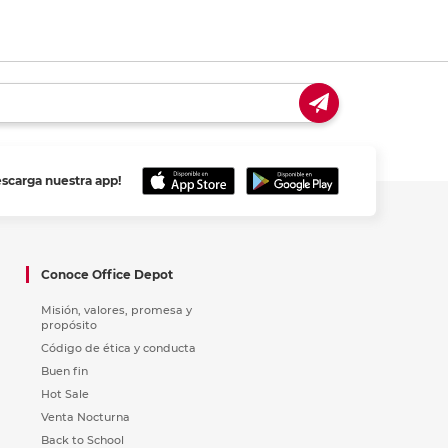
escarga nuestra app!
Conoce Office Depot
Misión, valores, promesa y
propósito
Código de ética y conducta
Buen fin
Hot Sale
Venta Nocturna
Back to School