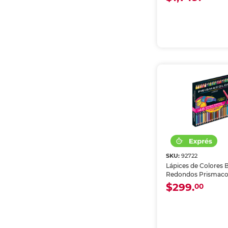
SKU:
92722
Lápices de Colores 
Redondos Prismacol
Intensos 4.0 mm 24
$299.
00