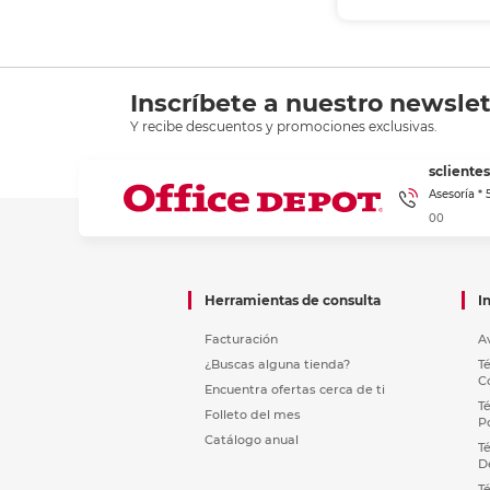
Inscríbete a nuestro newslet
Y recibe descuentos y promociones exclusivas.
sclient
Asesoría *
00
Herramientas de consulta
I
Facturación
A
¿Buscas alguna tienda?
T
C
Encuentra ofertas cerca de ti
T
Folleto del mes
P
Catálogo anual
T
D
T