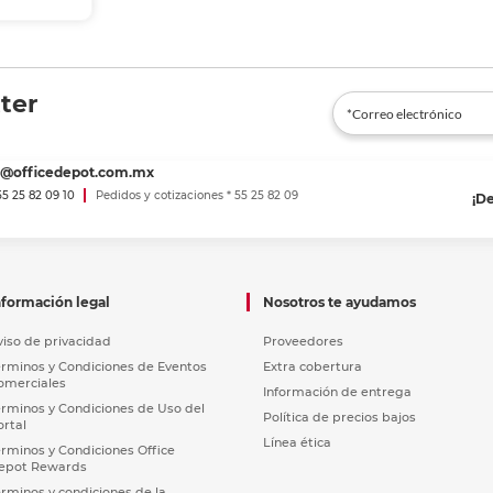
ter
es@officedepot.com.mx
 55 25 82 09 10
Pedidos y cotizaciones * 55 25 82 09
¡D
nformación legal
Nosotros te ayudamos
viso de privacidad
Proveedores
érminos y Condiciones de Eventos
Extra cobertura
omerciales
Información de entrega
érminos y Condiciones de Uso del
Política de precios bajos
ortal
Línea ética
érminos y Condiciones Office
epot Rewards
érminos y condiciones de la