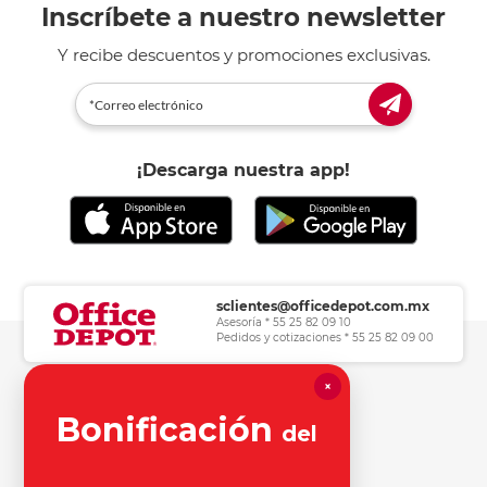
Inscríbete a nuestro newsletter
Y recibe descuentos y promociones exclusivas.
¡Descarga nuestra app!
sclientes@officedepot.com.mx
Asesoría * 55 25 82 09 10
Pedidos y cotizaciones * 55 25 82 09 00
×
Herramientas de consulta
Bonificación
del
Información legal