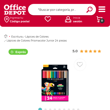
Ingresar Codigo Pos
Ingresa tu
Inicia
0
Código postal
sesión
Escritura
Lápices de Colores
Lápices de Colores Prismacolor Junior 24 piezas
5.0