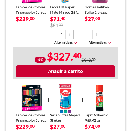
Lápices de Colores
Lápiz HB Paper
Gomas Pelikan
Prismacolor Junior
Mate Mirado 2.5 12
Strike 2 piezas
$229.
$71.
$27.
24 piezas
00
piezas
40
00
$84.
00
1
1
Alternativas
Alternativas
$327.
40
-4%
$340.
00
Añadir a carrito
Lápices de Colores
Sacapuntas Maped
Lápiz Adhesivo
Prismacolor Junior
Shaker
Pritt 42 gr
$229.
$27.
$74.
24 piezas
00
00
00