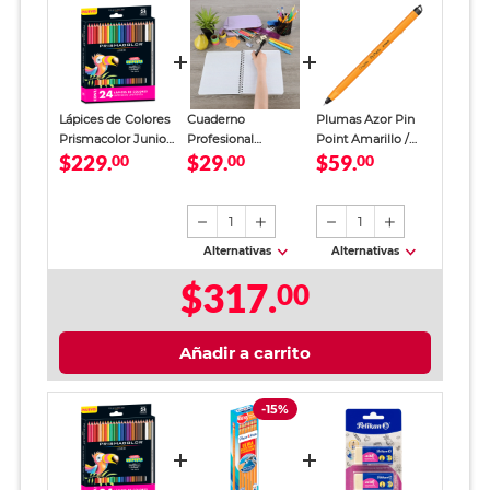
Lápices de Colores
Cuaderno
Plumas Azor Pin
Prismacolor Junior
Profesional
Point Amarillo /
$229.
$29.
$59.
24 piezas
00
SkyBook Go Plus
00
Punto fino / Tinta
00
Cuadro Chico 100
azul / 12 piezas
hojas
1
1
Alternativas
Alternativas
$317.
00
Añadir a carrito
-15%