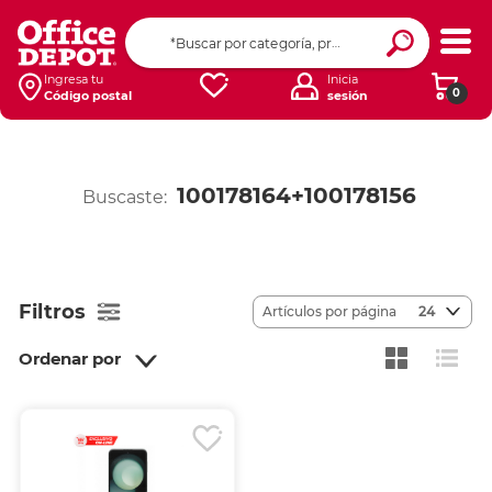
Ingresa tu
Inicia
0
Código postal
sesión
100178164+100178156
Buscaste:
Filtros
Artículos por página
24
Ordenar por