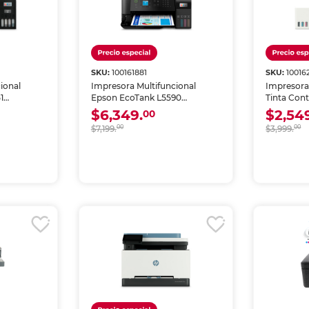
SKU:
100161881
SKU:
10016
ional
Impresora Multifuncional
Impresora
1
Epson EcoTank L5590
Tinta Cont
olor Wi-Fi
Inyección de Tinta Color Wi-Fi
$6,349.
$2,54
00
$7,199.
00
$3,999.
00