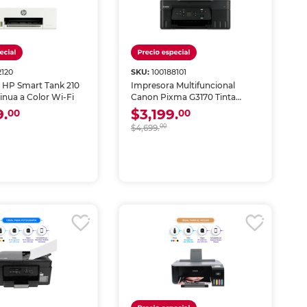
2120
SKU:
100188101
 HP Smart Tank 210
Impresora Multifuncional
inua a Color Wi-Fi
Canon Pixma G3170 Tinta
Continua Wi-Fi
9.
$3,199.
00
00
$4,699.
00