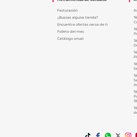
Facturación
A
¿Buscas alguna tienda?
T
C
Encuentra ofertas cerca de ti
T
Folleto del mes
P
Catálogo anual
T
D
T
P
T
S
T
S
A
T
P
T
T
d