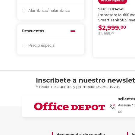
SKU:
100194949
Alámbrico/inalámbrico
Impresora Multifun
Smart Tank 583 Iny
Tinta a Color Wi-Fi
$2,999.
00
Descuentos
$4,999.
00
Precio especial
Inscríbete a nuestro newslet
Y recibe descuentos y promociones exclusivas.
sclient
Asesoría *
00
Herramientas de consulta
I