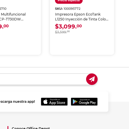
2710
SKU:
100095772
 Multifuncional
Impresora Epson EcoTank
DCP-T730DW
L1250 Inyección de Tinta Color
de Tinta 3 en 1 Color
Wi-Fi
9.
$3,099.
00
00
$3,599.
00
escarga nuestra app!
Conoce Office Depot