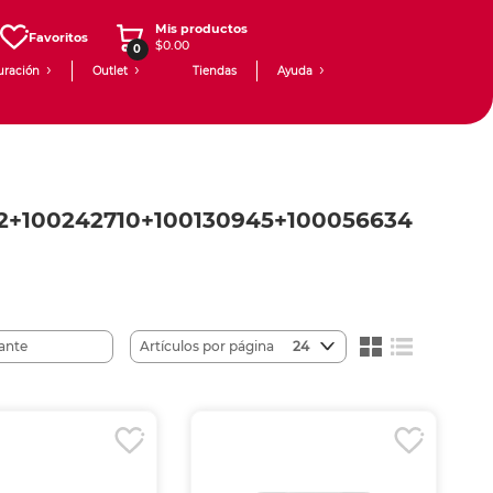
Mis productos
Favoritos
$0.00
0
uración
Outlet
Tiendas
Ayuda
72+100242710+100130945+100056634
Artículos por página
24