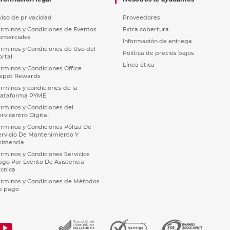
viso de privacidad
Proveedores
érminos y Condiciones de Eventos
Extra cobertura
omerciales
Información de entrega
érminos y Condiciones de Uso del
Política de precios bajos
ortal
Línea ética
érminos y Condiciones Office
epot Rewards
érminos y condiciones de la
lataforma PYME
érminos y Condiciones del
ervicentro Digital
érminos y Condiciones Póliza De
ervicio De Mantenimiento Y
sistencia
érminos y Condiciones Servicios
ago Por Evento De Asistencia
écnica
érminos y Condiciones de Métodos
e pago