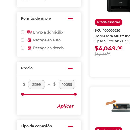
Formas de envío
SKU:
100056626
Envío a domicilio
Impresora Multifunc
Recoge en auto
Epson EcoTank L325
Inyección de Tinta C
$4,049.
00
Recoge en tienda
$4,699.
00
Precio
-
$
$
Aplicar
Tipo de conexión