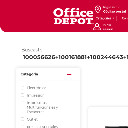
Ingresa tu
Código postal
Categorías
Cóm
Inicia
sesión
Buscaste:
100056626+100161881+100244643+
Categoría
Electrónica
Impresión
Impresoras,
Multifuncionales y
Escáneres
Outlet
precios especiales