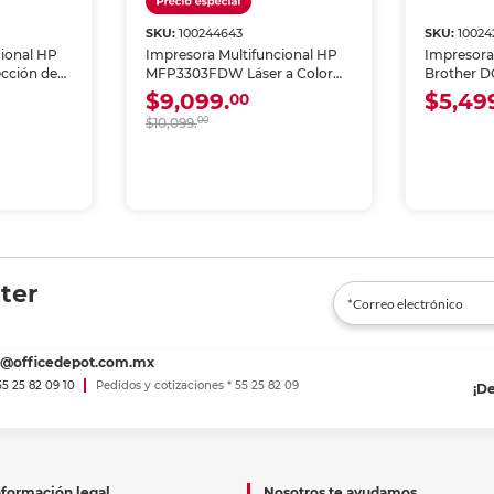
SKU:
100244643
SKU:
10024
cional HP
Impresora Multifuncional HP
Impresora
ección de
MFP3303FDW Láser a Color
Brother 
Wi-Fi
Inyección 
$9,099.
$5,49
00
Wi-Fi
$10,099.
00
ter
es@officedepot.com.mx
 55 25 82 09 10
Pedidos y cotizaciones * 55 25 82 09
¡D
nformación legal
Nosotros te ayudamos