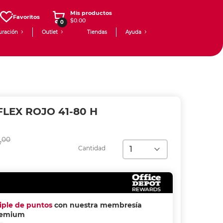
Mis productos
Favoritos
$0.00
0
uración
Outlet
Tiendas
Ayuda
LEX ROJO 41-80 H
.
00
Cantidad
riple de puntos
con nuestra membresía
remium