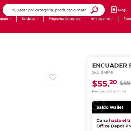
Blog
puto
Servicios
Programa de Lealtad
Impresiones
Fact
Computadoras de Escritorio
Creación de contenido digital
Ingresar Codigo Postal
Laptops
giit!
Tablets
Blog
ENCUADER F
Monitores
Venta corporativa
SKU:
84946
20
$55.
$69
PyME
Precio exclusivo online
Saldo Wallet
Gana
hasta el t
Office Depot P