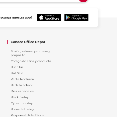
escarga nuestra app!
Conoce Office Depot
Misión, valores, promesa y
propósito
Código de ética y conducta
Buen fin
Hot Sale
Venta Nocturna
Back to School
Días especiales
Black friday
Cyber monday
Bolsa de trabajo
Responsabilidad Social