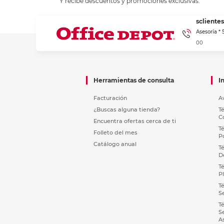
Y recibe descuentos y promociones exclusivas.
sclient
Asesoría *
00
Herramientas de consulta
I
Facturación
A
¿Buscas alguna tienda?
T
C
Encuentra ofertas cerca de ti
T
Folleto del mes
P
Catálogo anual
T
D
T
P
T
S
T
S
A