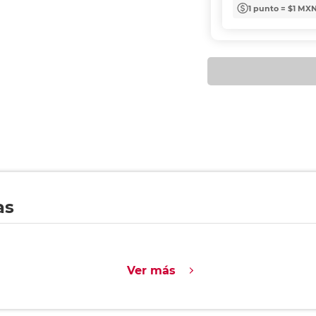
1 punto = $1 MX
as
Ver más