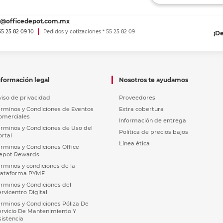
es@officedepot.com.mx
 55 25 82 09 10
Pedidos y cotizaciones * 55 25 82 09
¡D
nformación legal
Nosotros te ayudamos
viso de privacidad
Proveedores
érminos y Condiciones de Eventos
Extra cobertura
omerciales
Información de entrega
érminos y Condiciones de Uso del
Política de precios bajos
ortal
Línea ética
érminos y Condiciones Office
epot Rewards
érminos y condiciones de la
lataforma PYME
érminos y Condiciones del
ervicentro Digital
érminos y Condiciones Póliza De
ervicio De Mantenimiento Y
sistencia