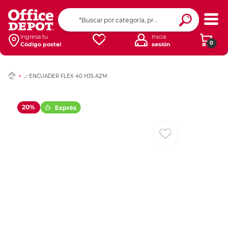
Ingresar Codigo Pos
Ingresa tu
Inicia
0
Código postal
sesión
ENCUADER FLEX 40 HJS AZM
20%