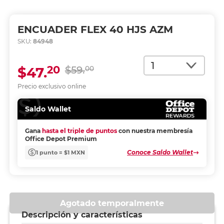
ENCUADER FLEX 40 HJS AZM
SKU:
84948
Cantidad
20
$47.
$59.
00
Precio exclusivo online
Saldo Wallet
Gana
hasta el triple de puntos
con nuestra membresía
Office Depot Premium
Conoce Saldo Wallet
1 punto = $1 MXN
Agotado temporalmente
Descripción y características