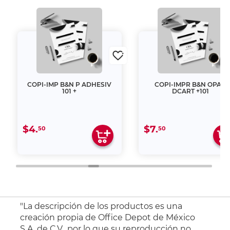
COPI-IMP B&N P ADHESIV
COPI-IMPR B&N OPALI
101 +
DCART +101
$4.
$7.
50
50
"La descripción de los productos es una
creación propia de Office Depot de México
S.A. de C.V., por lo que su reproducción no