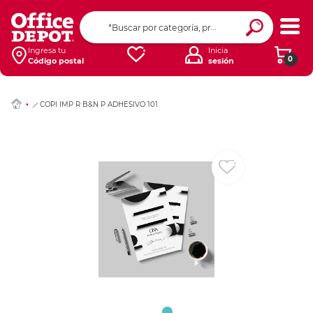
Ingresar Codigo Pos
Ingresa tu
Inicia
0
Código postal
sesión
COPI IMP R B&N P ADHESIVO 101