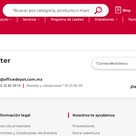
Blog
puto
Servicios
Programa de Lealtad
Impresiones
Fact
Computadoras de Escritorio
Creación de contenido digital
Laptops
giit!
ter
Tablets
Blog
Monitores
Venta corporativa
es@officedepot.com.mx
PyME
 55 25 82 09 10
Pedidos y cotizaciones * 55 25 82 09
¡D
nformación legal
Nosotros te ayudamos
viso de privacidad
Proveedores
érminos y Condiciones de Eventos
Extra cobertura