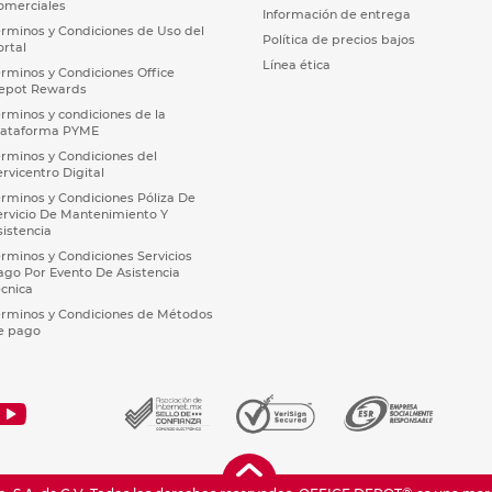
omerciales
Información de entrega
érminos y Condiciones de Uso del
Política de precios bajos
ortal
Línea ética
érminos y Condiciones Office
epot Rewards
érminos y condiciones de la
lataforma PYME
érminos y Condiciones del
ervicentro Digital
érminos y Condiciones Póliza De
ervicio De Mantenimiento Y
sistencia
érminos y Condiciones Servicios
ago Por Evento De Asistencia
écnica
érminos y Condiciones de Métodos
e pago