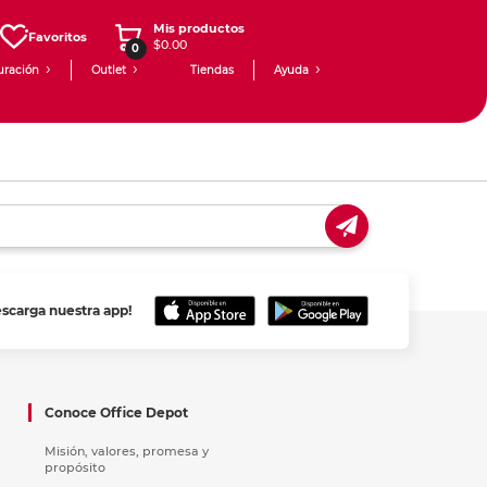
Mis productos
Favoritos
$0.00
0
uración
Outlet
Tiendas
Ayuda
escarga nuestra app!
Conoce Office Depot
Misión, valores, promesa y
propósito