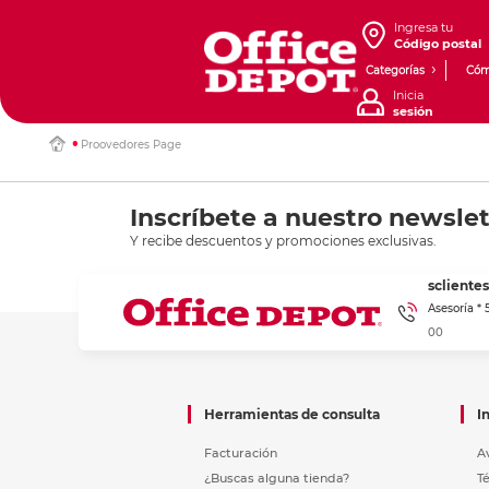
Ingresa tu
Código postal
Categorías
Cóm
Inicia
sesión
Proovedores Page
Inscríbete a nuestro newslet
Y recibe descuentos y promociones exclusivas.
sclient
Asesoría *
00
Herramientas de consulta
I
Facturación
A
¿Buscas alguna tienda?
T