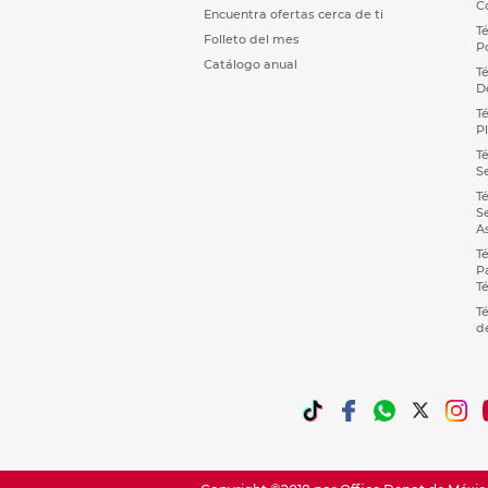
C
Encuentra ofertas cerca de ti
T
Folleto del mes
P
Catálogo anual
T
D
T
P
T
S
T
S
A
T
P
T
T
d