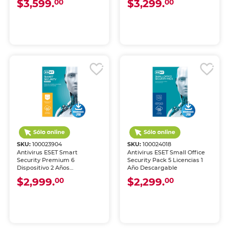
$3,599.
$3,299.
00
00
SKU:
100023904
SKU:
100024018
Antivirus ESET Smart
Antivirus ESET Small Office
Security Premium 6
Security Pack 5 Licencias 1
Dispositivo 2 Años
Año Descargable
Descargable
$2,999.
$2,299.
00
00