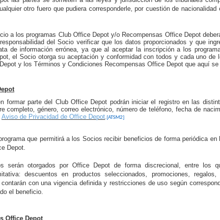
alquier otro fuero que pudiera corresponderle, por cuestión de nacionalidad 
ocio a los programas Club Office Depot y/o Recompensas Office Depot deber
esponsabilidad del Socio verificar que los datos proporcionados y que ing
ata de información errónea, ya que
al aceptar la inscripción a los program
t, el Socio otorga su aceptación y conformidad con todos y cada uno de 
 Depot y los Términos y Condiciones Recompensas Office Depot que aquí se
Depot
formar parte del Club Office Depot podrán iniciar el registro en las distin
e completo, género, correo electrónico, número de teléfono,
fecha de nacimi
l
Aviso de Privacidad de Office Depot
.
[ATSM2]
programa que permitirá a los Socios
recibir beneficios de forma periódica en
ce Depot.
os serán otorgados por Office Depot de forma discrecional, entre los
itativa: descuentos en productos seleccionados, promociones, regalos, 
s contarán
con una vigencia definida y restricciones de uso según correspon
o el beneficio.
 Office Depot