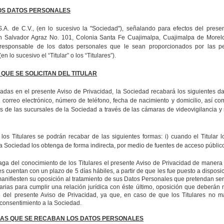
LOS DATOS PERSONALES
.A. de C.V., (en lo sucesivo la "Sociedad"), señalando para efectos del prese
n Salvador Agraz No. 101, Colonia Santa Fe Cuajimalpa, Cuajimalpa de Morel
 responsable de los datos personales que le sean proporcionados por las p
en lo sucesivo el
“
Titular
” o los “Titulares”).
 QUE SE SOLICITAN DEL TITULAR
ladas en el presente Aviso de Privacidad, la Sociedad recabará los siguientes da
correo electrónico, número de teléfono, fecha de nacimiento y domicilio, así com
nes de las sucursales de la Sociedad a través de las cámaras de videovigilancia y
os Titulares se podrán recabar de las siguientes formas: i) cuando el Titular 
a
Sociedad
los obtenga de forma indirecta, por medio de fuentes de acceso público
ga del conocimiento de los Titulares el presente Aviso de Privacidad de manera 
res cuentan con un plazo de 5 días hábiles, a partir de que les fue puesto a disposi
manifiesten su oposición al tratamiento de sus Datos Personales que pretendan ser 
arias para cumplir una relación jurídica con éste último, oposición que deberán 
5 del presente Aviso de Privacidad, ya que, en caso de que los Titulares no ma
consentimiento a la
Sociedad.
 LAS QUE SE RECABAN LOS DATOS PERSONALES