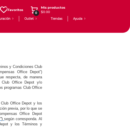
Mis productos
Favoritos
$0.00
0
uración
Outlet
Tiendas
Ayuda
minos y Condiciones Club
mpensas Office Depot”)
que respecta, de manera
as Club Office Depot y/o
los programas Club Office
 Club Office Depot y los
ión previa, por lo que se
compensas Office Depot
l”)
según corresponda. Al
Depot y los Términos y