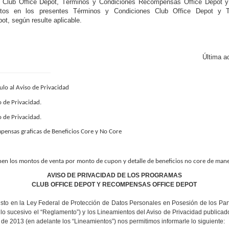
 Club Office Depot, Términos y Condiciones Recompensas Office Depot y
istos en los presentes Términos y Condiciones Club Office Depot y 
t, según resulte aplicable.
Última a
ulo al Aviso de Privacidad
o de Privacidad.
o de Privacidad.
mpensas graficas de Beneficios Core y No Core
nen los montos de venta por monto de cupon y detalle de beneficios no core de mane
AVISO DE PRIVACIDAD DE LOS PROGRAMAS
CLUB OFFICE DEPOT Y RECOMPENSAS OFFICE DEPOT
isto en la Ley Federal de Protección de Datos Personales en Posesión de los Parti
lo sucesivo el “Reglamento”) y los Lineamientos del Aviso de Privacidad publicados
de 2013 (en adelante los “Lineamientos”) nos permitimos informarle lo siguiente: