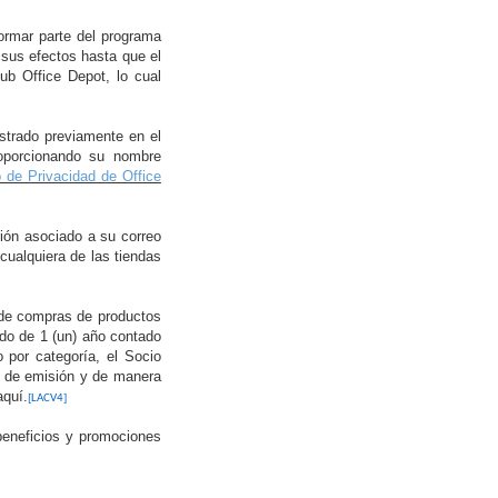
ormar parte del programa
sus efectos hasta que el
ub Office Depot, lo cual
trado previamente en el
proporcionando su nombre
 de Privacidad de Office
ión asociado a su correo
cualquiera de las tiendas
n de compras de productos
odo de 1 (un) año contado
por categoría, el Socio
ha de emisión y de manera
aquí.
[LACV4]
beneficios y promociones