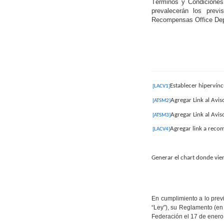
Términos y Condiciones
prevalecerán los prev
Recompensas Office Depo
Establecer hipervínc
[LACV1]
Agregar Link al Avis
[ATSM2]
Agregar Link al Avis
[ATSM3]
Agregar link a reco
[LACV4]
Generar el chart donde vie
En cumplimiento a lo prev
“Ley"), su Reglamento (en 
Federación el 17 de enero 