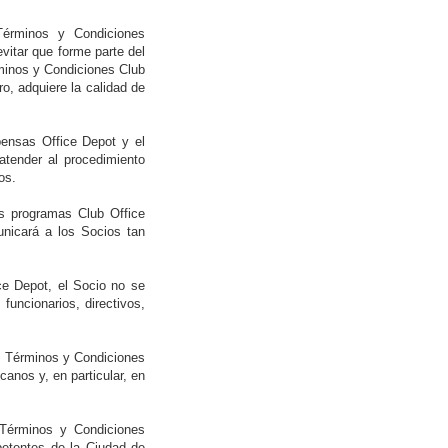
Términos y Condiciones
itar que forme parte del
minos y Condiciones Club
o, adquiere la calidad de
ensas Office Depot y el
atender al procedimiento
os.
os programas Club Office
nicará a los Socios tan
ce Depot, el Socio no se
funcionarios, directivos,
y Términos y Condiciones
anos y, en particular, en
 Términos y Condiciones
petentes de la Ciudad de