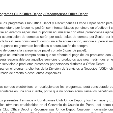
rogramas Club Office Depot y Recompensas Office Depot
de los programas Club Office Depot y Recompensas Office Depot serán person
 monetario por lo que no podrán ser intercambiados por dinero en efectivo ni c
rse en eventos especiales ni podrán acumularse con otras promociones ajena
 acumulación de compras serán por cada ticket de compra por Socio, por lo
ada ticket será considerado como una sola acumulación, aunque supere el 
cupones no generaran beneficios o acumulación de compra.
 de compra la categoría de papel cortado (hojas de papel).
regalo acumularan compra hasta que se efectúe el pago de los productos con 
será responsable por aquellos servicios o productos que sean redimidos en 
e servicios o productos prestados por personas distintas a Office Depot.
ipar en el programa clientes de la División de Servicios a Negocios (BSD), 
lizado de crédito o descuentos especiales.
ios correos electrónicos en cualquiera de los programas, será considerado c
solidarse en una sola cuenta, por lo que no podrán acumularse los beneficios
los presentes Términos y Condiciones Club Office Depot y los Términos y
los términos establecidos en el Convenio de Usuario del Portal, así como c
as Club Office Depot y Recompensas Office Depot. Cualquier inconsistencia 