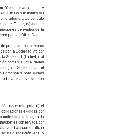
ón:
(i) identificar al Titular y
ravés de las sucursales y/o
 último adquiera y/o contrate
 por el Titular; (v) atender
ligaciones derivadas de la
 Recompensas Office Depot.
ar de promociones, compras
ados por la Sociedad y/o por
e la Sociedad;
(iii) invitar al
cción comercial,
finalidades
e tenga la
Sociedad con el
os Personales para dichas
 de Privacidad, ya que, en
ión necesario para (i) el
s obligaciones exigidas por
espondientes a la imagen de
formación es conservada por
una vez transcurrido dicho
 exista disposición legal o