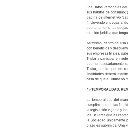
Los Datos Personales del T
sus hábitos de consumo; (
página de internet y/o “
cal
(incluyendo entregas al dom
oportunamente las quejas 
relación jurídica que tenga
Asimismo, dentro del uso 
con beneficios y descuentos
sus empresas filiales, sub
Titular a participar en red
que no necesariamente se 
Titular
, por lo que, en c
finalidades deberá manife
caso de que el Titular no 
4.- TEMPORALIDAD, RE
La temporalidad del mane
cumplimiento de las finali
la legislación vigente y l
los Titulares que es capta
la Sociedad únicamente po
plazo es suprimida
. Una v