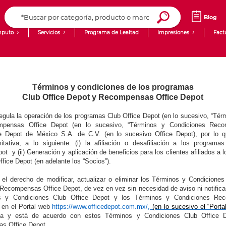
Blog
puto
Servicios
Programa de Lealtad
Impresiones
Fact
Computadoras de Escritorio
Creación de contenido digital
Laptops
giit!
Términos y condiciones de los programas
Club Office Depot y Recompensas Office Depot
Tablets
Blog
egula la operación de los programas Club Office Depot (en lo sucesivo, “Tér
Monitores
Venta corporativa
mpensas Office Depot (en lo sucesivo, “Términos y Condiciones Reco
e Depot de México S.A. de C.V. (en lo sucesivo Office Depot), por lo 
PyME
tativa, a lo siguiente: (i) la afiliación o desafiliación a los program
 y (ii) Generación y aplicación de beneficios para los clientes afiliados a 
ice Depot (en adelante los “Socios”).
 el derecho de modificar, actualizar o eliminar los Términos y Condiciones
ecompensas Office Depot, de vez en vez sin necesidad de aviso ni notificac
os y Condiciones Club Office Depot y los Términos y Condiciones Re
o en el Portal web
https://www.officedepot.com.mx/
,
(en lo sucesivo el “Porta
epta y está de acuerdo con estos Términos y Condiciones Club Office 
s Office Depot.