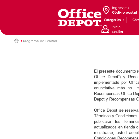
Ingresa tu
Código postal
Categorías
Cóm
Inicia
sesión
Programa-de-Lealtad
El presente documento r
Office Depot”) y Reco
implementado por Offic
enunciativa más no limi
Recompensas Office Depot
Depot y Recompensas Off
Office Depot se reserva
Términos y Condiciones R
publicarán los Términ
actualizados en tienda 
registrarse, usted ac
Condiciones Recompensa