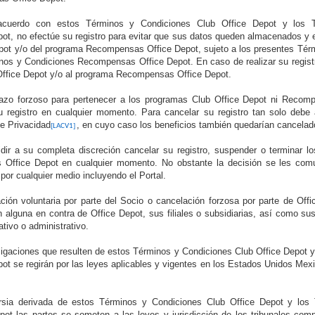
cuerdo con estos Términos y Condiciones Club Office Depot y los 
t, no efectúe su registro para evitar que sus datos queden almacenados y ev
pot y/o del programa Recompensas Office Depot, sujeto a los presentes Tér
nos y Condiciones Recompensas Office Depot. En caso de realizar su registr
Office Depot y/o al programa Recompensas Office Depot.
lazo forzoso para pertenecer a los programas Club Office Depot ni Recomp
 registro en cualquier momento. Para cancelar su registro tan solo debe 
e Privacidad
, en cuyo caso los beneficios también quedarían cancelad
[LACV1]
dir a su completa discreción cancelar su registro, suspender o terminar l
Office Depot en cualquier momento. No obstante la decisión se les comu
por cualquier medio incluyendo el Portal.
ción voluntaria por parte del Socio o cancelación forzosa por parte de Offi
 alguna en contra de Office Depot, sus filiales o subsidiarias, así como sus 
tivo o administrativo.
ligaciones que resulten de estos Términos y Condiciones Club Office Depot 
 se regirán por las leyes aplicables y vigentes en los Estados Unidos Mexic
ersia derivada de estos Términos y Condiciones Club Office Depot y los
t las partes se someten a las leyes y jurisdicción de los tribunales com