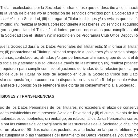
itular recolectados por la
Sociedad tendrán el uso que se describe a continuaci
ii)
la venta de bienes y/o la prestación de servicios ofrecidos por la Sociedad a t
l center
” de la Sociedad
; (iii) entregar al Titular los bienes y/o servicios que este
icilio); (iv) realizar la factura correspondiente a los bienes y/o servicios adquiridos
y/o sugerencias del Titular, finalidades que son necesarias para cumplir las ob
 la
Sociedad con el Titular y (vi) inscribirlo en los Programas Club Office Depot y
que la
Sociedad dará a los Datos Personales del Titular está:
(i)
informar al Titul
; (ii) proporcionar al Titular publicidad respecto a los bienes y/o servicios otorg
sidiarias, controladoras, afiliadas y/o que pertenezcan al mismo grupo de control d
es sociales y atender sus solicitudes a través de las mismas; y (iv) realizar prospe
requieren para cumplir con las obligaciones derivadas de la relación jurídica qu
aso de que el Titular no esté de acuerdo en que la
Sociedad
utilice sus Dat
star su oposición
,
de acuerdo a lo dispuesto en la sección 5 del presente Aviso
manifieste su oposición se entenderá que otorga su consentimiento a la
Sociedad.
MISIONES Y TRANSFERENCIAS
jo de los Datos Personales de los Titulares, no excederá el plazo de conservac
dades establecidas en el presente Aviso de Privacidad y (ii) el cumplimiento de la
as autoridades competentes, sin embargo, en relación a los Datos Personales corr
da por las cámaras de videovigilancia de las sucursales de la Sociedad, dicha in
r un plazo de 90 días naturales posteriores a la fecha en la que se obtiene y 
ez cumplida la o las finalidades del tratamiento de Datos Personales y cuando no