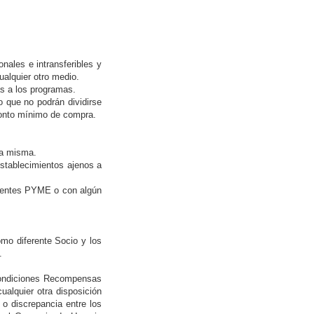
ales e intransferibles y
ualquier otro medio.
s a los programas.
 que no podrán dividirse
monto mínimo de compra.
la misma.
establecimientos ajenos a
clientes PYME o con algún
omo diferente Socio y los
.
 Condiciones Recompensas
ualquier otra disposición
o discrepancia entre los