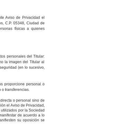
nte Aviso de Privacidad el
os, C.P. 05348, Ciudad de
ersonas físicas a
quienes
tos personales del Titular
:
o la imagen del Titular al
 seguridad
(en lo sucesivo,
los proporcione
personal o
 o transferencias.
directa o personal sino de
ción el Aviso de Privacidad,
utilizados por la
Sociedad
manifestar de acuerdo a lo
nifiesten su oposición se