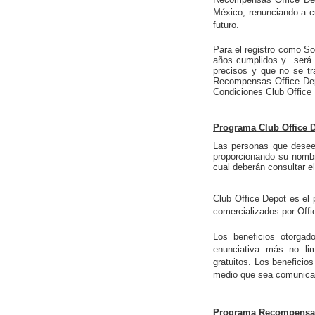
México, renunciando a cu
futuro.
Para el registro como S
años cumplidos y será r
precisos y que no se tr
Recompensas Office Depo
Condiciones Club Office
Programa Club Office 
Las personas que deseen 
proporcionando su nombr
cual deberán
consultar
e
Club Office Depot es el 
comercializados por Offi
Los beneficios otorgad
enunciativa más no lim
gratuitos. Los beneficio
medio que sea comunicad
Programa Recompensas