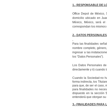
1.- RESPONSABLE DE 
Office Depot de México, S
domicilio ubicado en Jua
México, México, será el
correspondan los mismos (
2.- DATOS PERSONALES
Para las finalidades seña
nombre completo, género, 
ingresar a las instalacio
los “Datos Personales”).
Los Datos Personales de l
directamente y ii) cuando l
Cuando la
Sociedad no ha
forma indirecta, los Titula
para que, de ser el caso, 
para finalidades no neces
dispuesto en la sección 
entenderá que otorgan su 
3.- FINALIDADES PARA