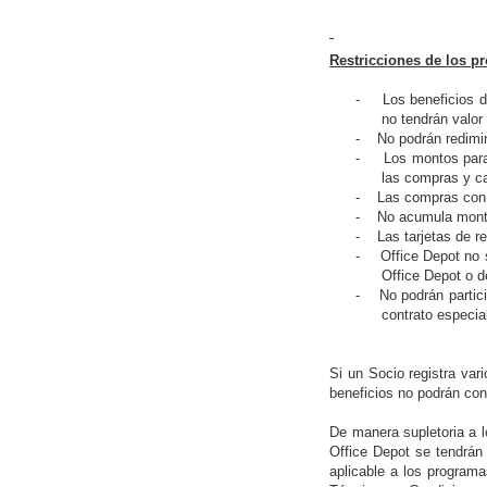
Restricciones de los p
-
Los beneficios 
no tendrán valor
-
No podrán redimi
-
Los montos para
las compras y c
-
Las compras con 
-
No acumula monto
-
Las tarjetas de 
-
Office Depot no 
Office Depot o d
-
No podrán partic
contrato especia
Si un Socio registra var
beneficios no podrán con
De manera supletoria a 
Office Depot se tendrán 
aplicable a los program