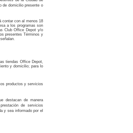
o de domicilio presente o
á contar con al menos 18
resa a los programas son
as Club Office Depot y/o
los presentes Términos y
 señalan
.
tas tiendas Office Depot,
ento y domicilio; para lo
 los productos y servicios
 que destacan de manera
prestación de servicios
da y sea informado por el