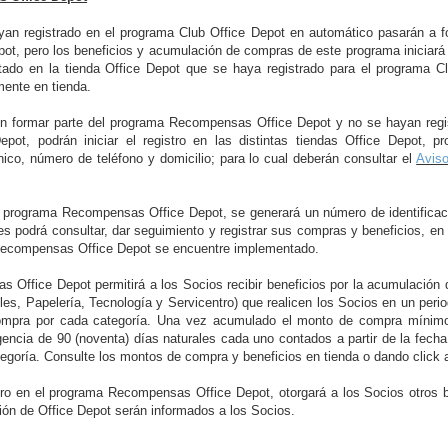
an registrado en el programa Club Office Depot en automático pasarán a f
t, pero los beneficios y acumulación de compras de este programa iniciará 
do en la tienda Office Depot que se haya registrado para el programa Cl
mente en tienda.
n formar parte del programa Recompensas Office Depot y no se hayan regis
pot, podrán iniciar el registro en las distintas tiendas Office Depot, 
nico, número de teléfono
y domicilio; para lo cual deberán
consultar
el
Aviso
l programa Recompensas Office Depot, se generará un número de identificac
les podrá consultar, dar seguimiento y registrar sus compras y beneficios, en 
Recompensas Office Depot se encuentre implementado.
 Office Depot permitirá a los Socios
recibir beneficios por la acumulació
es, Papelería, Tecnología y Servicentro) que realicen los Socios en un peri
 compra por cada categoría. Una vez acumulado el monto de compra mínimo 
gencia de 90 (noventa) días naturales cada uno contados a partir de la fec
tegoría.
Consulte los montos de compra y beneficios en tienda o dando click 
stro en el programa Recompensas Office Depot, otorgará a los Socios otros 
ión de Office Depot serán informados a los Socios.