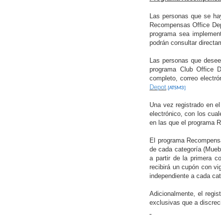
Las personas que se hay
Recompensas Office Depo
programa sea implementa
podrán consultar directa
Las personas que desee
programa Club Office De
completo, correo electró
Depot
.
[ATSM3]
Una vez registrado en e
electrónico, con los cua
en las que el programa 
El programa Recompensas
de cada categoría (Muebl
a partir de la primera
recibirá un cupón con vi
independiente a cada ca
Adicionalmente, el regi
exclusivas que a discrec