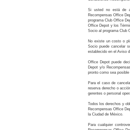
Si usted no está de a
Recompensas Office Depo
programa Club Office De
Office Depot y los Térmi
Socio al programa Club 
No existe un costo o p
Socio puede cancelar su
establecido en el
Aviso d
Office Depot puede deci
Depot y/o Recompensas 
pronto como sea posible 
Para el caso de cancela
reserva derecho o acción
gerentes o personal opera
Todos los derechos y ob
Recompensas Office Depot
la Ciudad de México.
Para cualquier controv
Recompensas Office Depo