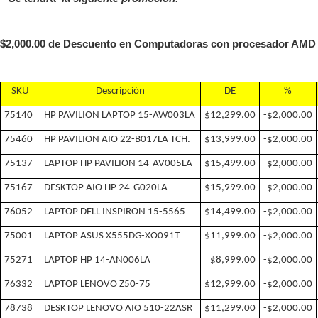
$2,000.00 de Descuento en Computadoras con procesador AMD
SKU
Descripción
DE
%
75140
HP PAVILION LAPTOP 15-AW003LA
$12,299.00
-$2,000.00
75460
HP PAVILION AIO 22-B017LA TCH.
$13,999.00
-$2,000.00
75137
LAPTOP HP PAVILION 14-AV005LA
$15,499.00
-$2,000.00
75167
DESKTOP AIO HP 24-G020LA
$15,999.00
-$2,000.00
76052
LAPTOP DELL INSPIRON 15-5565
$14,499.00
-$2,000.00
75001
LAPTOP ASUS X555DG-XO091T
$11,999.00
-$2,000.00
75271
LAPTOP HP 14-AN006LA
$8,999.00
-$2,000.00
76332
LAPTOP LENOVO Z50-75
$12,999.00
-$2,000.00
78738
DESKTOP LENOVO AIO 510-22ASR
$11,299.00
-$2,000.00