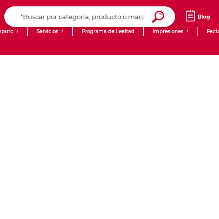
Blog
puto
Servicios
Programa de Lealtad
Impresiones
Fact
Computadoras de Escritorio
Creación de contenido digital
Laptops
giit!
Tablets
Blog
Monitores
Venta corporativa
PyME