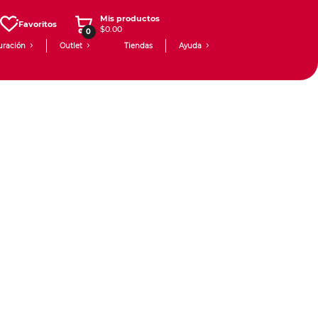
Mis productos
Favoritos
$0.00
0
uración
Outlet
Tiendas
Ayuda