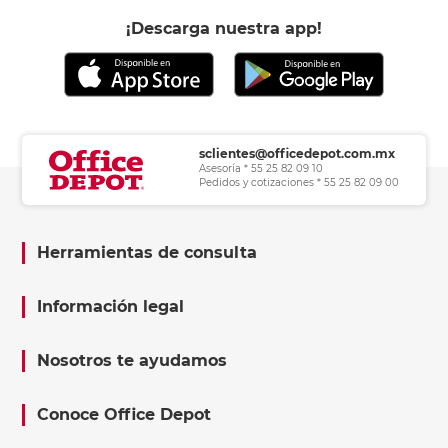
¡Descarga nuestra app!
sclientes@officedepot.com.mx
Asesoría * 55 25 82 09 10
Pedidos y cotizaciones * 55 25 82 09 00
Herramientas de consulta
Información legal
Nosotros te ayudamos
Conoce Office Depot