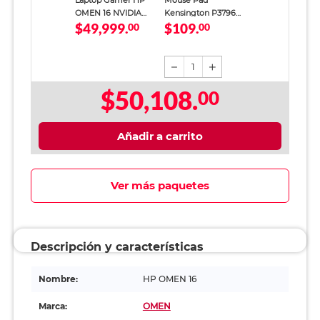
Laptop Gamer HP
Mouse Pad
OMEN 16 NVIDIA
Kensington P3796
$49,999.
$109.
GeForce RTX 5060
00
Negro
00
AMD Ryzen 9 24GB
RAM 1TB SSD 16
pulgadas 2K
1
$50,108.
00
Añadir a carrito
Ver más paquetes
Descripción y características
Nombre:
HP OMEN 16
Marca:
OMEN