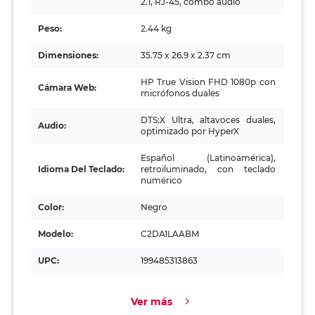
2.1, RJ‑45, combo audio
Peso:
2.44 kg
Dimensiones:
35.75 x 26.9 x 2.37 cm
HP True Vision FHD 1080p con
Cámara Web:
micrófonos duales
DTS:X Ultra, altavoces duales,
Audio:
optimizado por HyperX
Español (Latinoamérica),
Idioma Del Teclado:
retroiluminado, con teclado
numérico
Color:
Negro
Modelo:
C2DA1LAABM
UPC:
199485313863
Ver más