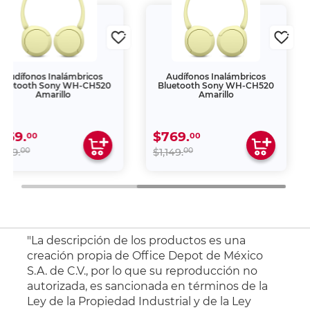
Audífonos Inalámbricos
Audífonos Inalámbricos
luetooth Sony WH-CH520
Bluetooth Sony WH-CH520
Amarillo
Amarillo
769.
$769.
00
00
00
00
,149.
$1,149.
"La descripción de los productos es una
creación propia de Office Depot de México
S.A. de C.V., por lo que su reproducción no
autorizada, es sancionada en términos de la
Ley de la Propiedad Industrial y de la Ley