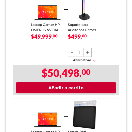
Laptop Gamer HP
Soporte para
OMEN 16 NVIDIA
Audífonos Gamer
$49,999.
$499.
GeForce RTX 5060
00
RadioShack LED
00
AMD Ryzen 9 24GB
Negro
RAM 1TB SSD 16
pulgadas 2K
1
Alternativas
$50,498.
00
Añadir a carrito