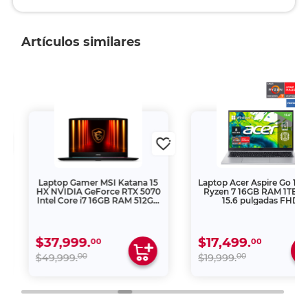
Artículos similares
Laptop Gamer MSI Katana 15
Laptop Acer Aspire Go 15 
HX NVIDIA GeForce RTX 5070
Ryzen 7 16GB RAM 1TB SS
Intel Core i7 16GB RAM 512GB
15.6 pulgadas FHD
SSD 15.6 pulgadas
$37,999.
$17,499.
00
00
00
00
$49,999.
$19,999.