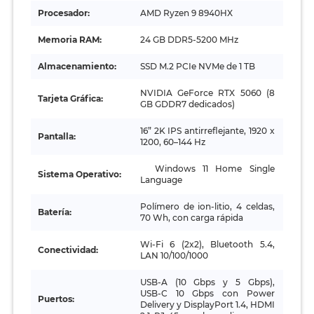
Procesador:
AMD Ryzen 9 8940HX
Memoria RAM:
24 GB DDR5‑5200 MHz
Almacenamiento:
SSD M.2 PCIe NVMe de 1 TB
NVIDIA GeForce RTX 5060 (8
Tarjeta Gráfica:
GB GDDR7 dedicados)
16” 2K IPS antirreflejante, 1920 x
Pantalla:
1200, 60–144 Hz
Windows 11 Home Single
Sistema Operativo:
Language
Polímero de ion‑litio, 4 celdas,
Batería:
70 Wh, con carga rápida
Wi‑Fi 6 (2x2), Bluetooth 5.4,
Conectividad:
LAN 10/100/1000
USB‑A (10 Gbps y 5 Gbps),
USB‑C 10 Gbps con Power
Puertos:
Delivery y DisplayPort 1.4, HDMI