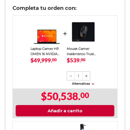
Completa tu orden con:
Laptop Gamer HP
Mouse Gamer
OMEN 16 NVIDIA
Inalámbrico Trust
$49,999.
$539.
GeForce RTX 5060
00
GXT 112 Felox Luces
00
AMD Ryzen 9 24GB
RGB más Mouse
RAM 1TB SSD 16
Pad
pulgadas 2K
1
Alternativas
$50,538.
00
Añadir a carrito