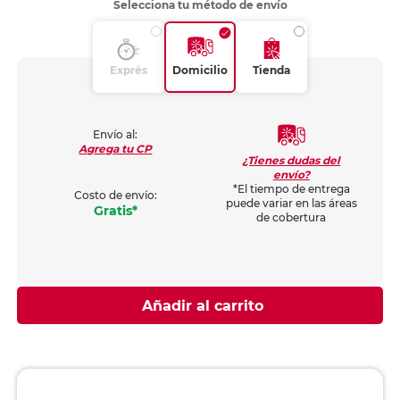
Selecciona tu método de envío
Exprés
Domicilio
Tienda
Envío al:
Agrega tu CP
¿Tienes dudas del
envío?
*El tiempo de entrega
Costo de envío:
puede variar en las áreas
Gratis*
de cobertura
Añadir al carrito