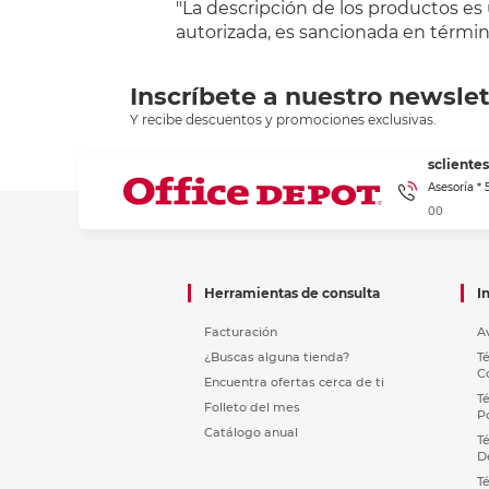
"La descripción de los productos es
autorizada, es sancionada en término
Inscríbete a nuestro newslet
Y recibe descuentos y promociones exclusivas.
sclient
Asesoría *
00
Herramientas de consulta
I
Facturación
A
¿Buscas alguna tienda?
T
C
Encuentra ofertas cerca de ti
T
Folleto del mes
P
Catálogo anual
T
D
T