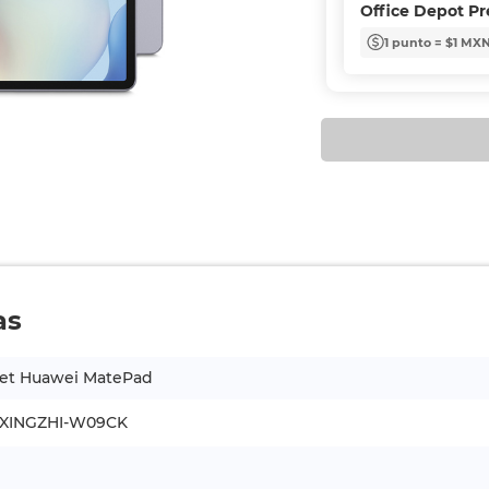
Office Depot P
1 punto = $1 MX
as
let Huawei MatePad
XINGZHI-W09CK