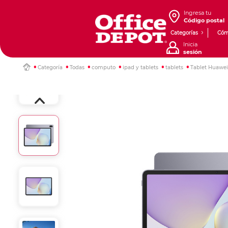
Ingresa tu
Código postal
Categorías
Cóm
Inicia
sesión
Categoría
Todas
computo
ipad y tablets
tablets
Tablet Huawei