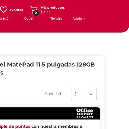
Mis productos
Favoritos
$0.00
0
uración
Outlet
Tiendas
Ayuda
ei MatePad 11.5 pulgadas 128GB
s
Cantidad
riple de puntos
con nuestra membresía