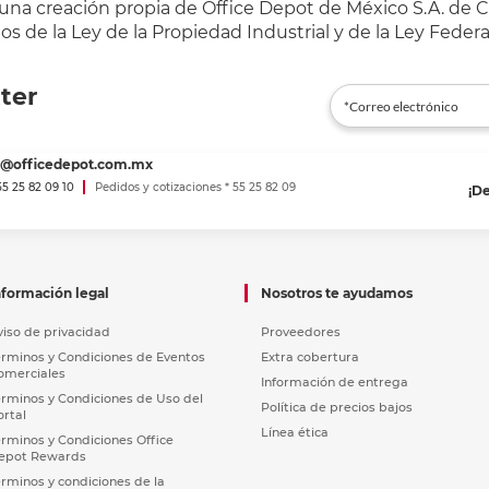
 una creación propia de Office Depot de México S.A. de C.
s de la Ley de la Propiedad Industrial y de la Ley Federa
ter
es@officedepot.com.mx
 55 25 82 09 10
Pedidos y cotizaciones * 55 25 82 09
¡D
nformación legal
Nosotros te ayudamos
viso de privacidad
Proveedores
érminos y Condiciones de Eventos
Extra cobertura
omerciales
Información de entrega
érminos y Condiciones de Uso del
Política de precios bajos
ortal
Línea ética
érminos y Condiciones Office
epot Rewards
érminos y condiciones de la