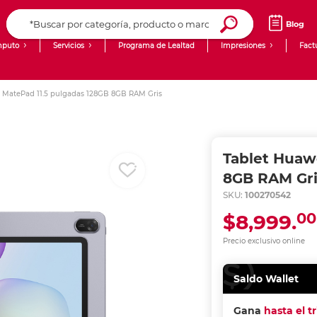
Blog
puto
Servicios
Programa de Lealtad
Impresiones
Fact
Computadoras de Escritorio
Creación de contenido digital
 MatePad 11.5 pulgadas 128GB 8GB RAM Gris
Ingresar Codigo Postal
Laptops
giit!
Tablets
Blog
Tablet Huaw
Monitores
Venta corporativa
8GB RAM Gri
SKU:
100270542
PyME
00
$8,999.
Precio exclusivo online
Saldo Wallet
Gana
hasta el t