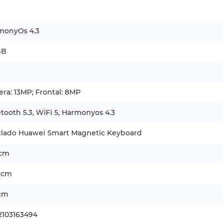
monyOs 4.3
GB
era: 13MP; Frontal: 8MP
tooth 5.3, WiFi 5, Harmonyos 4.3
eclado Huawei Smart Magnetic Keyboard
 cm
2 cm
 cm
2103163494