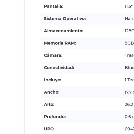
Pantalla:
11.5"
Sistema Operativo:
Har
Almacenamiento:
128
Memoria RAM:
8GB
Cámara:
Tras
Conectividad:
Blue
Incluye:
1 T
Ancho:
17.7
Alto:
26.
Profundo:
0.6
UPC:
694