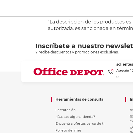
"La descripción de los productos es
autorizada, es sancionada en término
Inscríbete a nuestro newslet
Y recibe descuentos y promociones exclusivas.
sclient
Asesoría *
00
Herramientas de consulta
I
Facturación
A
¿Buscas alguna tienda?
T
C
Encuentra ofertas cerca de ti
T
Folleto del mes
P