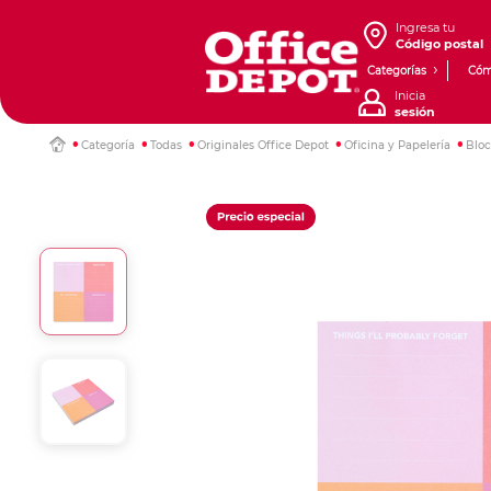
Ingresa tu
Código postal
Categorías
Cóm
Inicia
sesión
Categoría
Todas
Originales Office Depot
Oficina y Papelería
Bloc