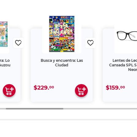
ra: Lo
Busca y encuentra: Las
Lentes de Lec
 Auzou
Ciudad
Cansada SPL S
Neg
$229.
$159.
00
00