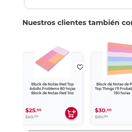
Nuestros clientes también c
 Top
Block de Notas Red Top
Block de Notas de 
Adults Problems 80 hojas
Top Things I'll Proba
Block de Notas Red Top
150 hojas
$25.
$30.
00
00
00
00
$69.
$89.