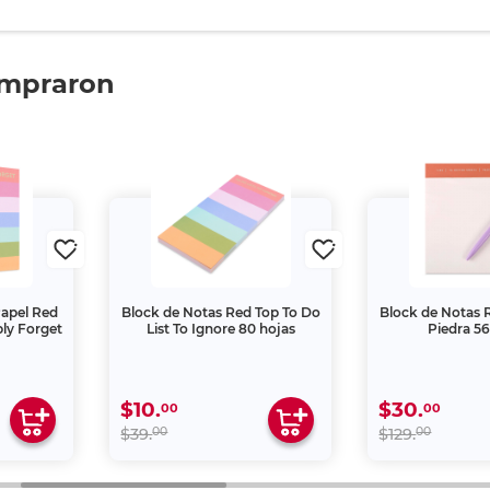
ompraron
Papel Red
Block de Notas Red Top To Do
Block de Notas 
bly Forget
List To Ignore 80 hojas
Piedra 56
$10.
$30.
00
00
00
00
$39.
$129.