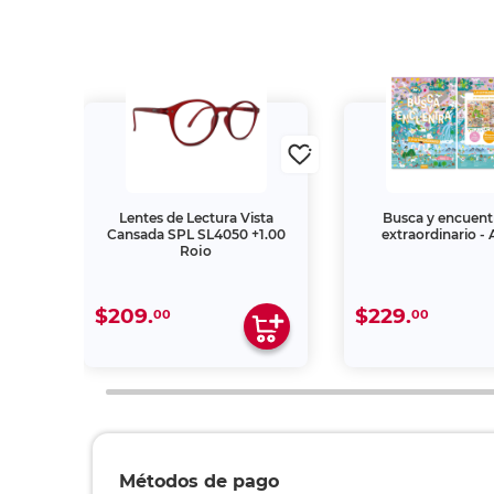
para
Lentes de Lectura Vista
Busca y encuent
 mm /
Cansada SPL SL4050 +1.00
extraordinario -
Rojo
$209.
$229.
00
00
Métodos de pago