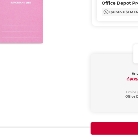
Office Depot P
1 punto = $1 MX
Env
Agreg
Envíos 
Office 