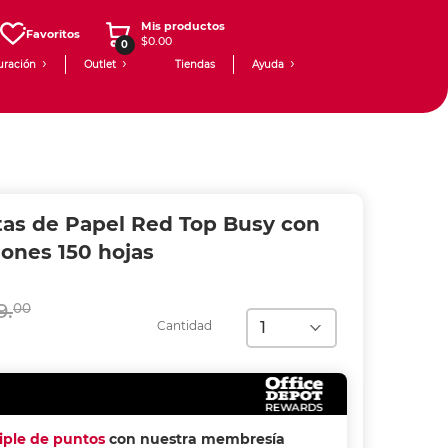
Mis productos
Favoritos
$0.00
0
uración
Outlet
Tiendas
Ayuda
tas de Papel Red Top Busy con
ones 150 hojas
9.
00
Cantidad
riple de puntos
con nuestra membresía