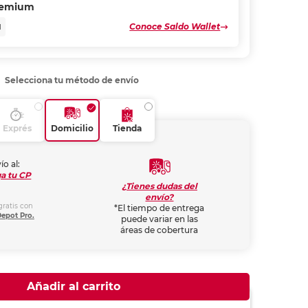
remium
Conoce Saldo Wallet
N
Selecciona tu método de envío
Exprés
Domicilio
Tienda
ío al:
a tu CP
¿Tienes dudas del
envío?
gratis con
*El tiempo de entrega
Depot Pro.
puede variar en las
áreas de cobertura
Añadir al carrito