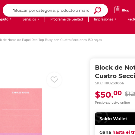
Blog
puto
Servicios
Programa de Lealtad
Impresiones
Fact
Computadoras de Escritorio
Creación de contenido digital
k de Notas de Papel Red Top Busy con Cuatro Secciones 150 hojas
Ingresar Codigo Postal
Laptops
giit!
Tablets
Blog
Block de No
Monitores
Venta corporativa
Cuatro Secci
SKU:
100239836
PyME
00
$50.
$12
Precio exclusivo online
Saldo Wallet
Gana
hasta el t