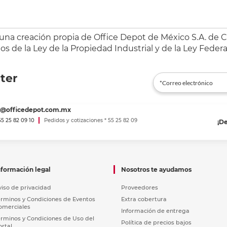
 una creación propia de Office Depot de México S.A. de C.
s de la Ley de la Propiedad Industrial y de la Ley Federa
ter
es@officedepot.com.mx
 55 25 82 09 10
Pedidos y cotizaciones * 55 25 82 09
¡D
nformación legal
Nosotros te ayudamos
viso de privacidad
Proveedores
érminos y Condiciones de Eventos
Extra cobertura
omerciales
Información de entrega
érminos y Condiciones de Uso del
Política de precios bajos
ortal