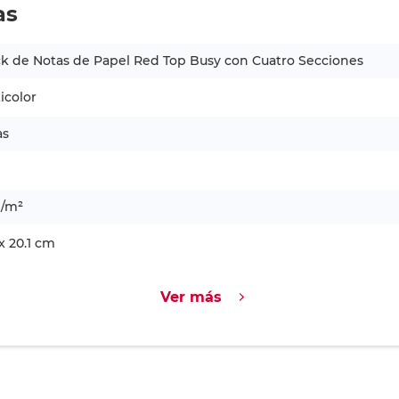
as
k de Notas de Papel Red Top Busy con Cuatro Secciones
icolor
as
g/m²
 x 20.1 cm
Ver más