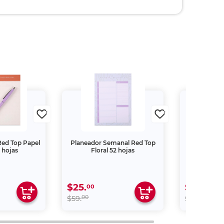
Red Top Papel
Planeador Semanal Red Top
Block de No
 hojas
Floral 52 hojas
Plann
$25.
$50.
00
00
00
00
$59.
$89.