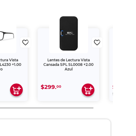
tura Vista
Lentes de Lectura Vista
Bolsa de 
L4230 +1.00
Cansada SPL SL0008 +2.00
Granmark 
ro
Azul
$299.
$28.
00
80
00
$32.