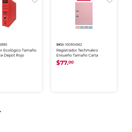
2885
SKU:
100304562
or Ecológico Tamaño
Registrador Techmakro
ice Depot Rojo
Ensueño Tamaño Carta
$77.
00