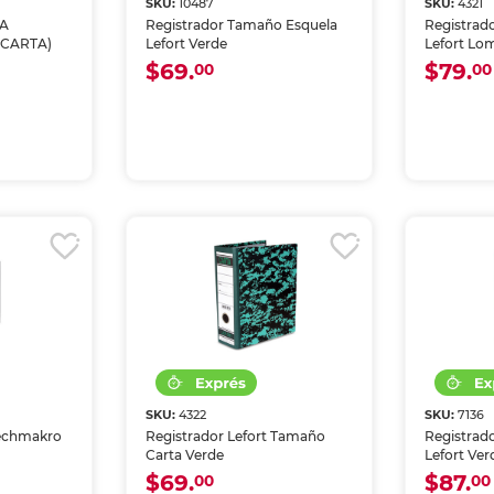
SKU:
10487
SKU:
4321
MA
Registrador Tamaño Esquela
Registrad
 CARTA)
Lefort Verde
Lefort Lo
400 Hojas
$69.
$79.
00
00
SKU:
4322
SKU:
7136
Techmakro
Registrador Lefort Tamaño
Registrad
Carta Verde
Lefort Ver
$69.
$87.
00
00