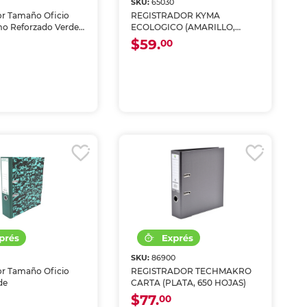
SKU:
65030
or Tamaño Oficio
REGISTRADOR KYMA
mo Reforzado Verde
ECOLOGICO (AMARILLO,
CARTA)
$59.
00
SKU:
86900
or Tamaño Oficio
REGISTRADOR TECHMAKRO
de
CARTA (PLATA, 650 HOJAS)
$77.
00