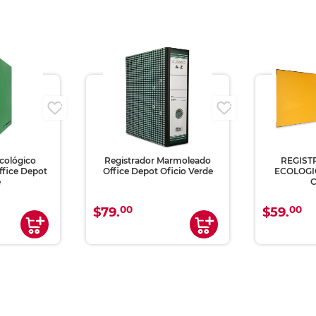
cológico
Registrador Marmoleado
REGIST
ffice Depot
Office Depot Oficio Verde
ECOLOGI
e
C
00
00
$79.
$59.