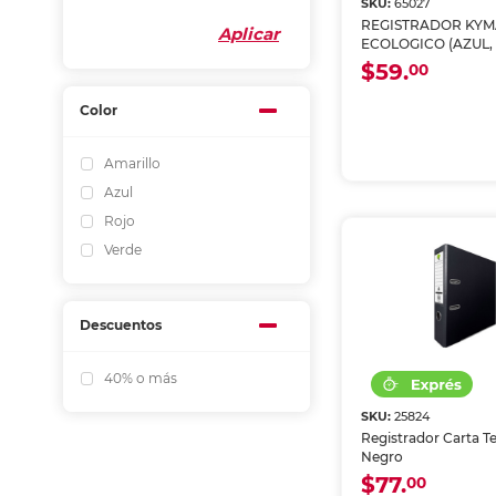
SKU:
65027
REGISTRADOR KY
Aplicar
ECOLOGICO (AZUL,
$59.
00
Color
Amarillo
Azul
Rojo
Verde
Descuentos
40% o más
SKU:
25824
Registrador Carta 
Negro
$77.
00