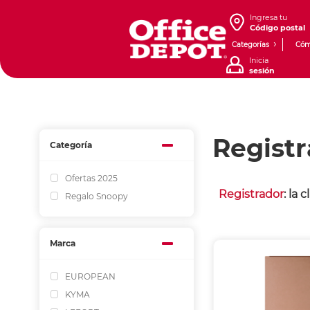
Ingresa tu
Código postal
Categorías
Cóm
Inicia
sesión
Regist
Categoría
Ofertas 2025
Registrador
: la 
Regalo Snoopy
Marca
EUROPEAN
KYMA