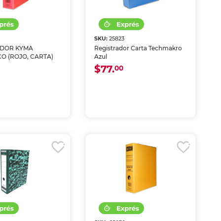
9
SKU:
25823
ADOR KYMA
Registrador Carta Techmakro
O (ROJO, CARTA)
Azul
$77.
00