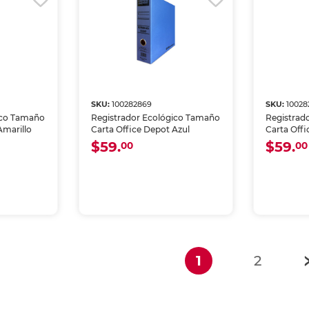
SKU:
100282869
SKU:
10028
ico Tamaño
Registrador Ecológico Tamaño
Registrad
Amarillo
Carta Office Depot Azul
Carta Off
$59.
$59.
00
00
(current)
1
2