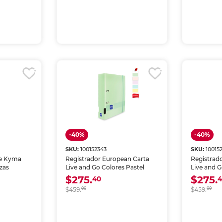
-40%
-40%
SKU:
100152343
SKU:
10015
le Kyma
Registrador European Carta
Registrad
ezas
Live and Go Colores Pastel
Live and G
$275.
$275.
40
$459.
00
$459.
00