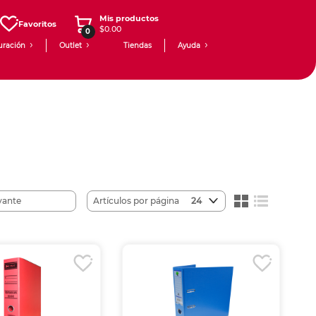
Mis productos
Favoritos
$0.00
0
uración
Outlet
Tiendas
Ayuda
Artículos por página
24