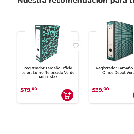
Nuestra recomendación para t
Registrador Tamaño Oficio
Registrador Tamaño 
t
Lefort Lomo Reforzado Verde
Office Depot Ver
400 Hojas
00
00
$79.
$39.