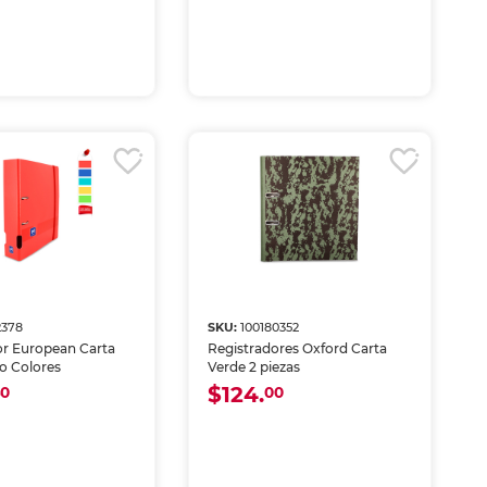
2378
SKU:
100180352
or European Carta
Registradores Oxford Carta
o Colores
Verde 2 piezas
$124.
40
00