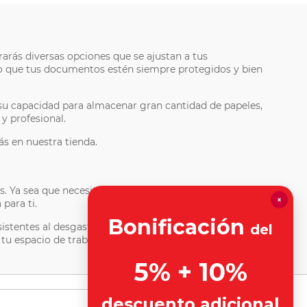
arás diversas opciones que se ajustan a tus
do que tus documentos estén siempre protegidos y bien
 su capacidad para almacenar gran cantidad de papeles,
y profesional.
s en nuestra tienda.
s. Ya sea que necesites un registrador tamaño carta
×
para ti.
Bonificación
istentes al desgaste, lo que garantiza que tus
del
u espacio de trabajo. ¡Visítanos aquí y descubre la
5% + 10%
descuento adicional