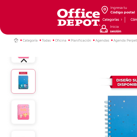
Ingresa tu
Código postal
Categorías
Cóm
Inicia
sesión
Categoría
Todas
Oficina
Planificación
Agendas
Agenda Perpetu