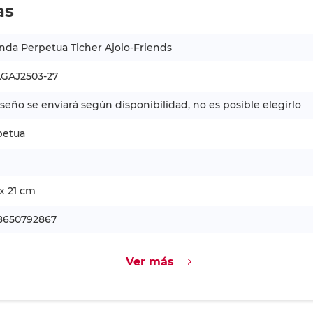
as
da Perpetua Ticher Ajolo-Friends
GAJ2503-27
iseño se enviará según disponibilidad, no es posible elegirlo
petua
 x 21 cm
8650792867
Ver más