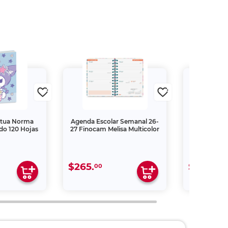
etua Norma
Agenda Escolar Semanal 26-
Agenda Juv
do 120 Hojas
27 Finocam Melisa Multicolor
Ese Desm
Arreglar S
$265.
$139.
00
00