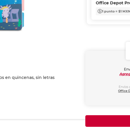
Office Depot P
1 punto = $1 MX
Env
Agreg
Envíos 
Office 