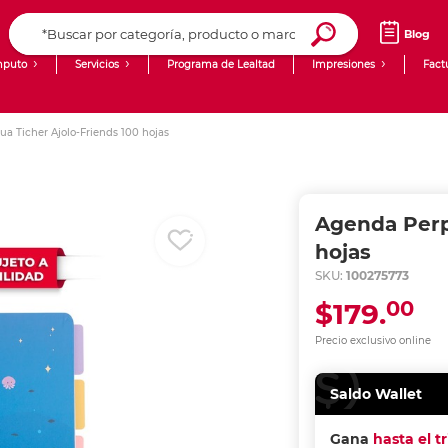
Blog
puto
Servicios
Programa de Lealtad
Impresiones
Fact
Computadoras de Escritorio
Creación de contenido digital
a Ticher Ajolo-Friends 100 hojas
Ingresar Codigo Postal
Laptops
giit!
Tablets
Blog
Agenda Perp
Monitores
Venta corporativa
hojas
SKU:
100275773
PyME
00
$179.
Precio exclusivo online
Saldo Wallet
Gana
hasta el t