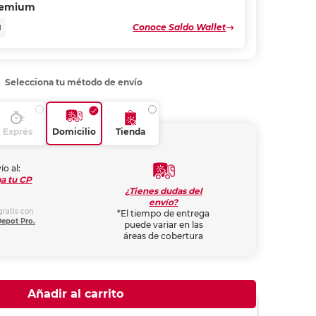
remium
Conoce Saldo Wallet
N
Selecciona tu método de envío
Exprés
Domicilio
Tienda
ío al:
a tu CP
¿Tienes dudas del
envío?
gratis con
*El tiempo de entrega
Depot Pro.
puede variar en las
áreas de cobertura
Añadir al carrito