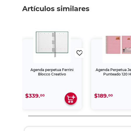
Artículos similares
l 26-
Agenda perpetua Ferrini
Agenda Perpetua J
s
Blocco Creativo
Punteado 120 H
$339.
$189.
00
00