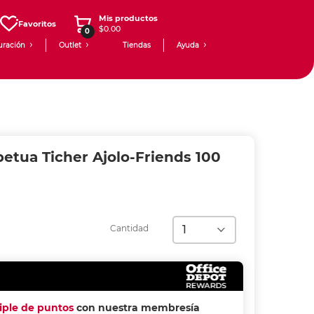
Mis productos
Favoritos
$0.00
0
uración
Outlet
Tiendas
Ayuda
etua Ticher Ajolo-Friends 100
Cantidad
riple de puntos
con nuestra membresía