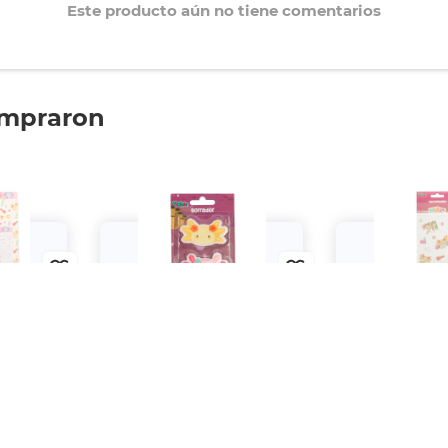
Este producto aún no tiene comentarios
ompraron
Esquela
Goma de Borrar Ticher Ajolo-
Stickers Brill
ds Cuadro
Friends 2 piezas
Ajolo-Fr
as
$59.
$29.
00
00