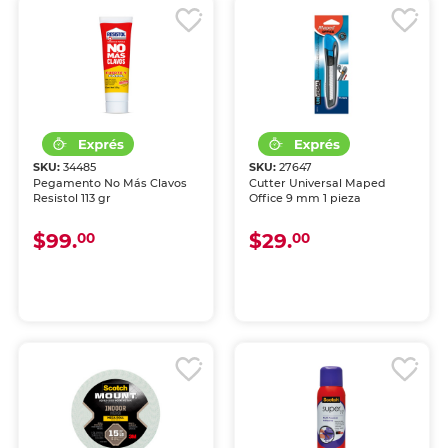
SKU:
34485
SKU:
27647
Pegamento No Más Clavos
Cutter Universal Maped
Resistol 113 gr
Office 9 mm 1 pieza
$99.
$29.
00
00