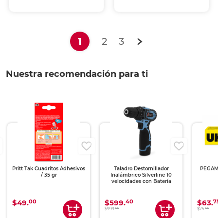
(current)
1
2
3
Nuestra recomendación para ti
Pritt Tak Cuadritos Adhesivos
Taladro Destornillador
PEGAME
/ 35 gr
Inalámbrico Silverline 10
velocidades con Batería
00
40
7
$49.
$599.
$63.
00
00
$999.
$75.