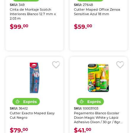
SKU:
349
SKU:
27648
Cinta de Montaje Scotch
Cutter Maped Office Zenoa
Interiores Blanco 12.7 mm x
Sensitive Azul 18 mm
2.03 m
$99.
$59.
00
00
SKU:
36412
SKU:
100031103
Cutter Exacto Maped Easy
Pegamento Blanco Escolar
Cut Negro
Dixon Magic White y Lápiz
Adhesivo Dixon / 30 gr / 8gr /
2 piezas
$79.
$41.
00
00