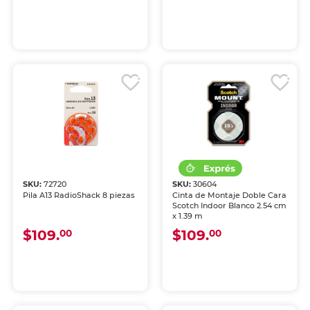
SKU:
72720
SKU:
30604
Pila A13 RadioShack 8 piezas
Cinta de Montaje Doble Cara
Scotch Indoor Blanco 2.54 cm
x 1.39 m
$109.
$109.
00
00