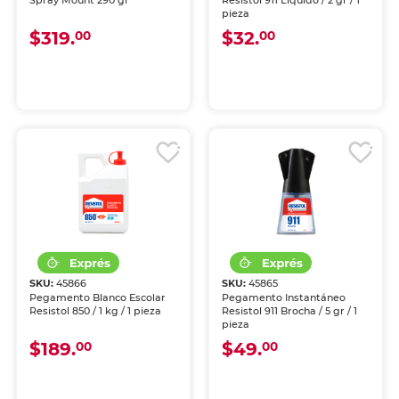
Spray Mount 290 gr
Resistol 911 Líquido / 2 gr / 1
pieza
$319.
$32.
00
00
SKU:
45866
SKU:
45865
Pegamento Blanco Escolar
Pegamento Instantáneo
Resistol 850 / 1 kg / 1 pieza
Resistol 911 Brocha / 5 gr / 1
pieza
$189.
$49.
00
00