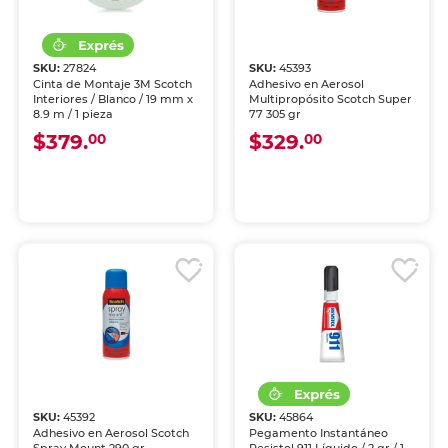
SKU:
27824
SKU:
45393
Cinta de Montaje 3M Scotch
Adhesivo en Aerosol
Interiores / Blanco / 19 mm x
Multipropósito Scotch Super
8.9 m / 1 pieza
77 305 gr
$379.
$329.
00
00
SKU:
45392
SKU:
45864
Adhesivo en Aerosol Scotch
Pegamento Instantáneo