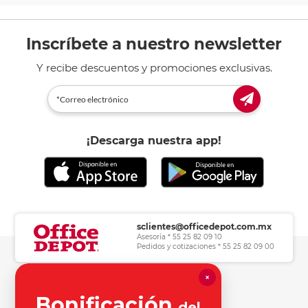
Inscríbete a nuestro newsletter
Y recibe descuentos y promociones exclusivas.
¡Descarga nuestra app!
sclientes@officedepot.com.mx
Asesoría * 55 25 82 09 10
Pedidos y cotizaciones * 55 25 82 09 00
×
Herramientas de consulta
Bonificación
del