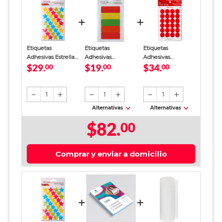
Etiquetas
Etiquetas
Etiquetas
Adhesivas Estrella
Adhesivas
Adhesivas
$29.
$19.
$34.
Office Depot
00
Rectangulares
00
Circulares Office
00
Colores 128
Office Depot
Depot / 1.9 cm /
etiquetas
20539 / 7.6 x 2.5 cm
Rojo / 480
/ 20 hojas / Colores
etiquetas
1
1
1
surtidos
Alternativas
Alternativas
$82.
00
Comprar y enviar a domicilio