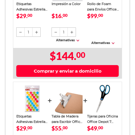
Etiquetas
Impresión a Color
Rollo de Foam
Adhesivas Estrella
para Envíos Office
$29.
$16.
$99.
Office Depot
00
00
Depot Blanco 10 m
00
Colores 128
etiquetas
1
1
Alternativas
Alternativas
$144.
00
Comprar y enviar a domicilio
Etiquetas
Tabla de Madera
Tijeras para Oficina
Adhesivas Estrella
para Escribir Office
Office Depot 7
$29.
$55.
$49.
Office Depot
00
Depot
00
pulgadas Negro
00
Colores 128