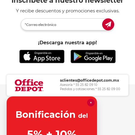
Inscríbete a nuestro newsletter
Y recibe descuentos y promociones exclusivas.
¡Descarga nuestra app!
sclientes@officedepot.com.mx
Asesoría * 55 25 82 09 10
Pedidos y cotizaciones * 55 25 82 09 00
×
Herramientas de consulta
Bonificación
del
Información legal
5% + 10%