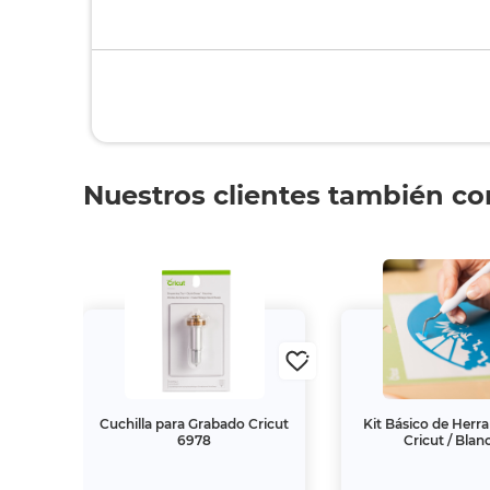
Nuestros clientes también c
Ink
Cuchilla para Grabado Cricut
Kit Básico de Herr
 / 30
6978
Cricut / Blan