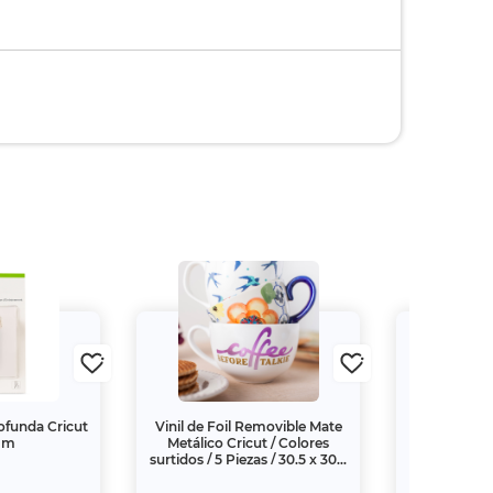
rofunda Cricut
Vinil de Foil Removible Mate
Tapete pa
 mm
Metálico Cricut / Colores
Strong Gr
surtidos / 5 Piezas / 30.5 x 30.5
cm