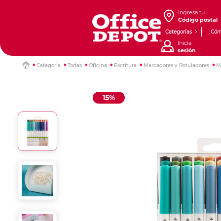
Ingresa tu
Código postal
Categorías
Cóm
Inicia
sesión
Categoría
Todas
Oficina
Escritura
Marcadores y Rotuladores
M
15%