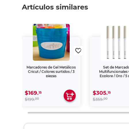
Artículos similares
tes
Marcadores de Gel Metálicos
Set de Marcad
idos /
Cricut / Colores surtidos / 3
Multifuncionales 
piezas
Explore / Oro / 5 
$169.
$305.
15
15
00
00
$199.
$359.