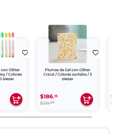
con Glitter
Plumas de Gel con Glitter
Hojas de T
Joy / Colores
Cricut / Colores surtidos / 3
Tinta Cric
10 piezas
piezas
Buffal
$186.
$237.
15
15
00
00
$219.
$279.