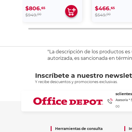
$806.
$466.
65
65
00
00
$949.
$549.
"La descripción de los productos es
autorizada, es sancionada en término
Inscríbete a nuestro newslet
Y recibe descuentos y promociones exclusivas.
sclient
Asesoría *
00
Herramientas de consulta
I