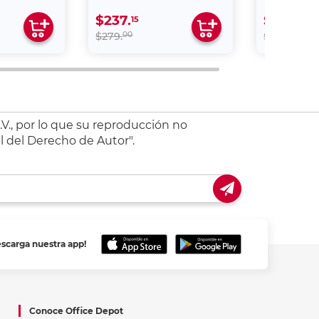
$237.
$211.
15
65
00
00
$279.
$249.
V., por lo que su reproducción no
l del Derecho de Autor".
escarga nuestra app!
Conoce Office Depot