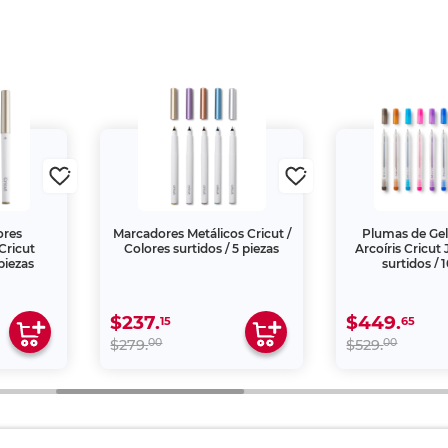
ores
Marcadores Metálicos Cricut /
Plumas de Gel 
Cricut
Colores surtidos / 5 piezas
Arcoíris Cricut 
piezas
surtidos / 
$237.
$449.
15
65
00
00
$279.
$529.