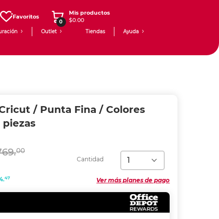
Mis productos
Favoritos
$0.00
0
uración
Outlet
Tiendas
Ayuda
ricut / Punta Fina / Colores
0 piezas
769.
00
Cantidad
47
4.
Ver más planes de pago