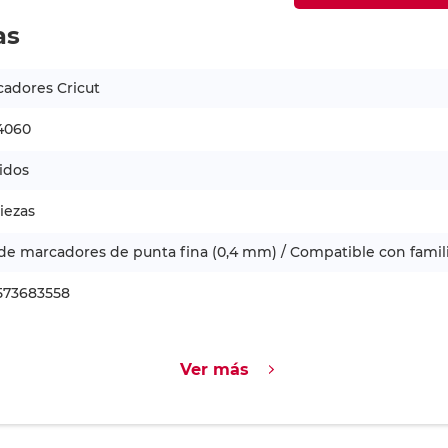
as
adores Cricut
4060
idos
iezas
de marcadores de punta fina (0,4 mm) / Compatible con famili
573683558
Ver más