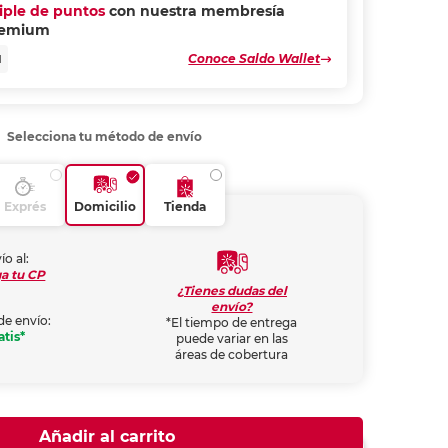
riple de puntos
con nuestra membresía
remium
Conoce Saldo Wallet
N
Selecciona tu método de envío
Exprés
Domicilio
Tienda
ío al:
a tu CP
¿Tienes dudas del
envío?
de envío:
*El tiempo de entrega
atis*
puede variar en las
áreas de cobertura
Añadir al carrito