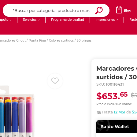
Blog
puto
Servicios
Programa de Lealtad
Impresiones
Fact
Computadoras de Escritorio
Creación de contenido digital
arcadores Cricut / Punta Fina / Colores surtidos / 30 piezas
Ingresar Codigo Postal
Laptops
giit!
Tablets
Blog
Marcadores C
Monitores
Venta corporativa
surtidos / 3
SKU:
100116431
PyME
65
$653.
$
Precio exclusivo online
Hasta
12 MSI
de
$5
Saldo Wallet