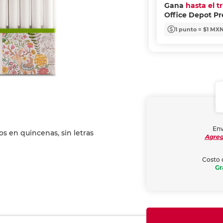
Gana
hasta el t
Office Depot P
1 punto = $1 MX
Env
Agreg
Costo 
Gr