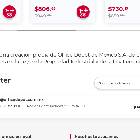
$806.
$730.
65
15
00
00
$949.
$859.
 una creación propia de Office Depot de México S.A. de C.
s de la Ley de la Propiedad Industrial y de la Ley Federa
ter
es@officedepot.com.mx
 55 25 82 09 10
Pedidos y cotizaciones * 55 25 82 09
¡D
nformación legal
Nosotros te ayudamos