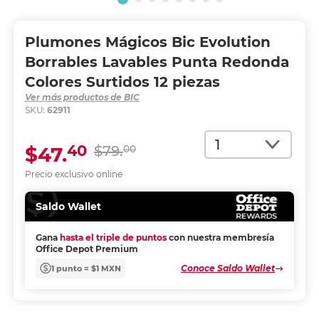
Plumones Mágicos Bic Evolution
Borrables Lavables Punta Redonda
Colores Surtidos 12 piezas
Ver más productos de BIC
SKU:
62911
Cantidad
40
$47.
$79.
00
Precio exclusivo online
Saldo Wallet
Gana
hasta el triple de puntos
con nuestra membresía
Office Depot Premium
Conoce Saldo Wallet
1 punto = $1 MXN