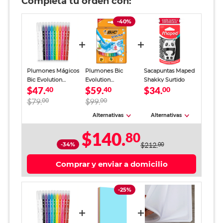
Completa tu orden con:
-40%
Plumones Mágicos
Plumones Bic
Sacapuntas Maped
Bic Evolution
Evolution
Shakky Surtido
$47.
$59.
$34.
Borrables Lavables
40
Ultralavables 12
40
00
Punta Redonda
piezas
$79.
00
$99.
00
Colores Surtidos 12
piezas
Alternativas
Alternativas
$140.
80
-34%
$212.
00
Comprar y enviar a domicilio
-25%