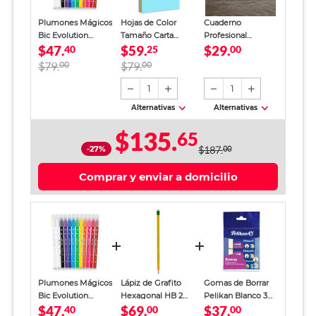
Plumones Mágicos
Hojas de Color
Cuaderno
Bic Evolution
Tamaño Carta
Profesional
$47.
$59.
$29.
Borrables Lavables
40
COPAMEX Facia
25
SkyBook Go Plus
00
Punta Redonda
Tonos Pastel 100
100 Hojas Blancas
$79.
00
$79.
00
Colores Surtidos 12
hojas
piezas
1
1
Alternativas
Alternativas
$135.
65
-27%
$187.
00
Comprar y enviar a domicilio
Plumones Mágicos
Lápiz de Grafito
Gomas de Borrar
Bic Evolution
Hexagonal HB 2
Pelikan Blanco 3
$47.
$69.
$37.
Borrables Lavables
40
Bic Evolution
00
piezas
00