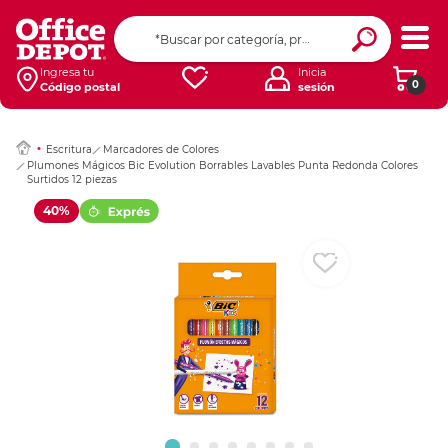
Ingresar Codigo Pos
Ingresa tu
Inicia
0
Código postal
sesión
Escritura
Marcadores de Colores
Plumones Mágicos Bic Evolution Borrables Lavables Punta Redonda Colores
Surtidos 12 piezas
40%