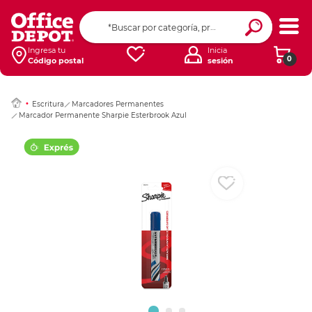
Ingresar Codigo Pos
Ingresa tu
Inicia
0
Código postal
sesión
Escritura
Marcadores Permanentes
Marcador Permanente Sharpie Esterbrook Azul