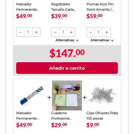
Marcador
Registrador
Plumas Azor Pin
Permanente
Tamaño Carta
Point Amarillo /
$49.
$39.
$59.
Sharpie Esterbrook
00
Office Depot
00
Punto fino / Tinta
00
Azul
Verde
azul / 12 piezas
1
1
1
Alternativas
Alternativas
$147.
00
Añadir a carrito
Marcador
Cuaderno
Clips Ofixpres Plata
Permanente
Profesional
100 piezas
$49.
$29.
$9.
Sharpie Esterbrook
00
SkyBook Go Plus
00
00
Azul
Cuadro Chico 100