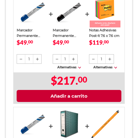
Marcador
Marcador
Notas Adhesivas
Permanente
Permanente
Post-It 7.6 x 7.6 cm
$49.
$49.
$119.
Sharpie Esterbrook
00
Sharpie Esterbrook
00
00
Azul
Negro
1
1
1
Alternativas
Alternativas
$217.
00
Añadir a carrito